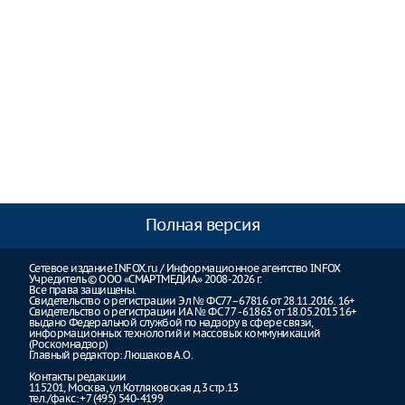
Полная версия
Сетевое издание INFOX.ru / Информационное агентство INFOX
Учредитель © ООО «СМАРТМЕДИА» 2008-2026 г.
Все права защищены.
Свидетельство о регистрации Эл № ФС77–67816 от 28.11.2016. 16+
Свидетельство о регистрации ИА № ФС 77 - 61863 от 18.05.2015 16+
выдано Федеральной службой по надзору в сфере связи,
информационных технологий и массовых коммуникаций
(Роскомнадзор)
Главный редактор: Люшаков А.О.
Контакты редакции
115201, Москва, ул.Котляковская д.3 стр.13
тел./факс: +7 (495) 540-4199