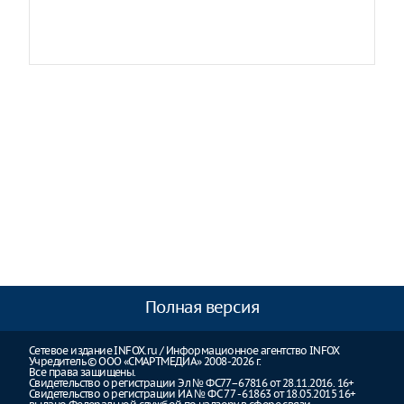
Полная версия
Сетевое издание INFOX.ru / Информационное агентство INFOX
Учредитель © ООО «СМАРТМЕДИА» 2008-2026 г.
Все права защищены.
Свидетельство о регистрации Эл № ФС77–67816 от 28.11.2016. 16+
Свидетельство о регистрации ИА № ФС 77 - 61863 от 18.05.2015 16+