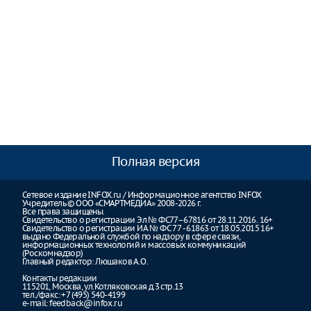
Полная версия
Сетевое издание INFOX.ru / Информационное агентство INFOX
Учредитель © ООО «СМАРТМЕДИА» 2008-2026 г.
Все права защищены.
Свидетельство о регистрации Эл № ФС77–67816 от 28.11.2016. 16+
Свидетельство о регистрации ИА № ФС 77 - 61863 от 18.05.2015 16+
выдано Федеральной службой по надзору в сфере связи,
информационных технологий и массовых коммуникаций
(Роскомнадзор)
Главный редактор: Люшаков А.О.
Контакты редакции
115201, Москва, ул.Котляковская д.3 стр.13
тел./факс: +7 (495) 540-4199
e-mail:
feedback@infox.ru