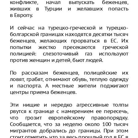
конфликте, начал выпускать беженцев,
живших в Турции и желавших попасть
в Европу.
И сейчас на турецко-греческой и турецко-
болгарской границах находятся десятки тысяч
беженцев, желающих прорваться в ЕС. Их
попытки жестко пресекаются греческой
полицией: слезоточивый газ используют
против женщин и детей, бьют людей.
По рассказам беженцев, полицейские их
ловят, грабят, отнимают обувь, теплую одежду
и паспорта. А местные жители поджигают
центры приема беженцев.
Эти нищие и нередко агрессивные толпы
рвутся к границе с намерением ее пересечь,
что грозит европейскому правопорядку.
Сообщается, что за неделю около 100 тысяч
мигрантов добрались до границы. При этом
стоит отметить, что за весь прошлый год в ЕС в