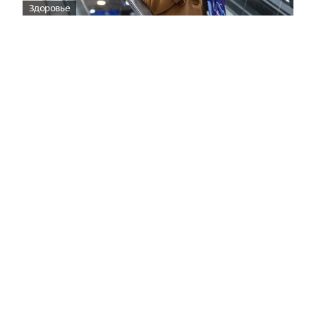
Здоровье
Вирусам вопреки: практическое
руководство по противовирусной
защите
08:00
Поздняя осень — время, когда «мелочи» решают
исход сезона.
Полная версия