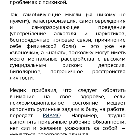
проблемах с психикой.
Так, самобичующие мысли («я никому не
нужен»), катастрофизация, самоповреждения
и саморазрушающее поведение
(употребление алкоголя и наркотиков,
беспорядочные половые связи, причинение
себе физической боли) — это уже не
«звоночки», а «набат», поскольку могут иметь
место ментальные расстройства с высоким
суицидальным риском: депрессия,
биполярное, пограничное расстройства
личности.
Медик прибавил, что следует обратить
внимание на свое здоровье, если
психоэмоциональное состояние мешает
исполнять рутинные задачи в быту, на работе,
передает
РИАМО
. Например, трудно
выполнять привычные рабочие обязанности,
нет сил и желания ухаживать за собой —
умываться, разогревать еду и т.д.