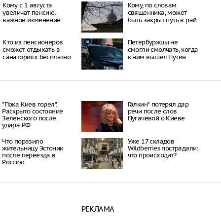
 по мнению
Кому с 1 августа
Кому, по словам
 политика
увеличат пенсию:
священника, может
15:44
важное изменение
быть закрыт путь в рай
алинске пойман
напавший на девочку в
Кто из пенсионеров
Петербуржцы не
сможет отдыхать в
смогли смолчать, когда
15:42
санаториях бесплатно
к ним вышел Путин
инпромторга, объем
го импорта остается
,7 миллиарда долларов
15:41
 месте парка
"Пока Киев горел".
Галкин* потерял дар
Раскрыто состояние
речи после слов
 «Кырлай» возведут
Зеленского после
Пугачевой о Киеве
удара РФ
15:37
Что поразило
Уже 17 складов
жительницу Эстонии
Wildberries пострадали:
после переезда в
что происходит?
Россию
РЕКЛАМА