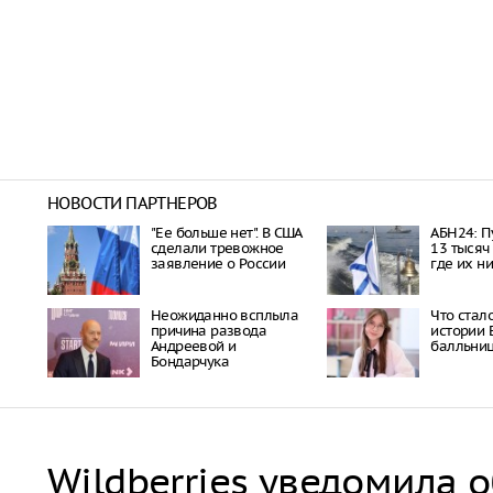
НОВОСТИ ПАРТНЕРОВ
"Ее больше нет". В США
АБН24: П
сделали тревожное
13 тысяч
заявление о России
где их н
Неожиданно всплыла
Что стал
причина развода
истории 
Андреевой и
балльни
Бондарчука
Wildberries уведомила 