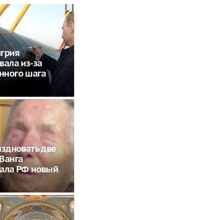
нгрия
вала из-за
нного шага
аздновать две
Ванга
ала РФ новый