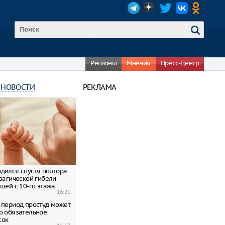
Регионы
Мнения
Пресс-Центр
 НОВОСТИ
РЕКЛАМА
дился спустя полтора
трагической гибели
шей с 10-го этажа
16:21
 период простуд может
о обязательное
сок