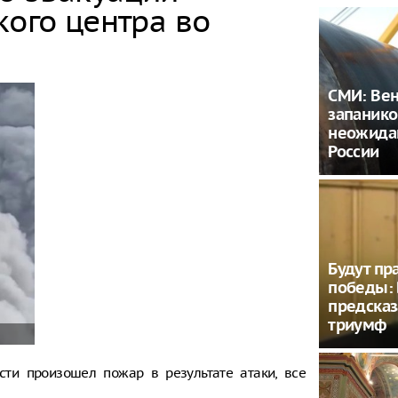
кого центра во
СМИ: Ве
запанико
неожида
России
Будут пр
победы: 
предсказ
триумф
сти произошел пожар в результате атаки, все