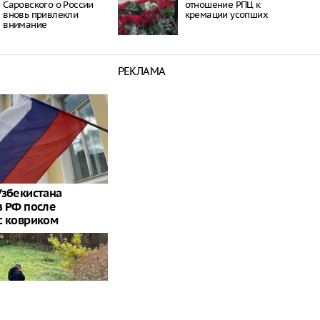
Саровского о России
отношение РПЦ к
вновь привлекли
кремации усопших
внимание
РЕКЛАМА
Узбекистана
з РФ после
с ковриком