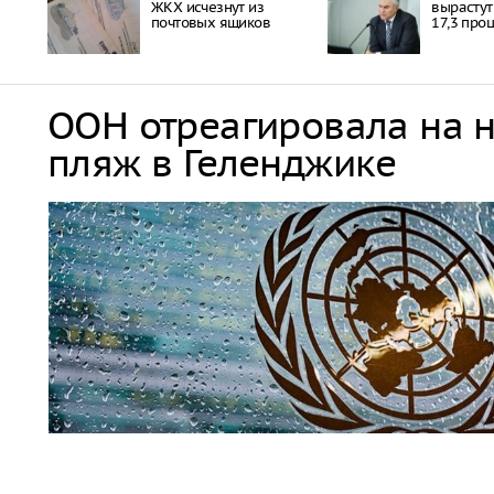
ЖКХ исчезнут из
вырастут
почтовых ящиков
17,3 про
ООН отреагировала на 
пляж в Геленджике