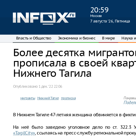
20
:
59
Москва
7 августа ‘26, Пятница
Власть и Общество
Экономика и бизнес
В мире
Наука и
Более десятка мигранто
прописала в своей квар
Нижнего Тагила
Опубликовано
1 дек. ‘22 22:06
мигранты
Нижний Тагил
прописка
Понрави
Подели
В Нижнем Тагиле 47-летняя женщина обвиняется в фиктив
На неё было заведено уголовное дело по ст. 322.3 
«TagilCity»
, ссылаясь на пресс-службу региональной прок