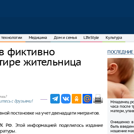
 технологии
Медицина
Дом и семья
LIfeStyle
Культура
в фиктивно
ПОСЛЕДНИЕ
тире жительница
лось?
тесь с друзьями!
Младенец ро
часа после 
матери, упав
ной постановке на учет двенадцати мигрантов.
Онищенко: в
УК РФ. Этой информацией поделилось издание
быть введен
уратуры.
ношение ма