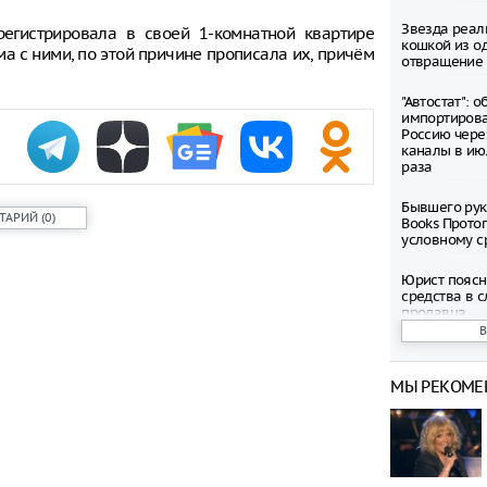
Звезда реал
регистрировала в своей 1-комнатной квартире
кошкой из о
а с ними, по этой причине прописала их, причём
отвращение 
"Автостат": 
импортиров
Россию чере
каналы в ию
раза
Бывшего рук
ТАРИЙ
(
0
)
Books Прото
условному с
Юрист поясн
средства в с
продавца
Вечеринка в
нового филь
МЫ РЕКОМЕ
пройдет в Р
Предложили 
день из-за 
Метро Москв