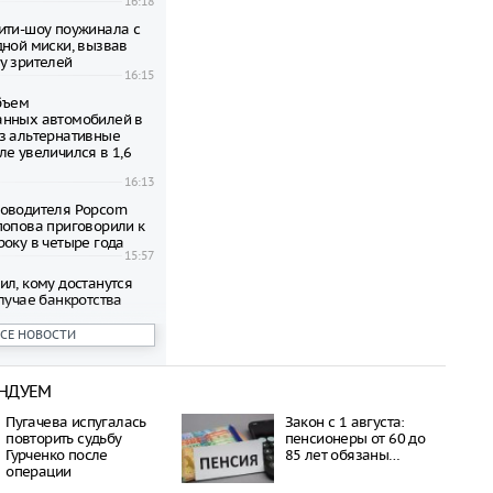
16:18
ити-шоу поужинала с
дной миски, вызвав
у зрителей
16:15
объем
анных автомобилей в
з альтернативные
ле увеличился в 1,6
16:13
оводителя Popcorn
попова приговорили к
року в четыре года
15:57
ил, кому достанутся
лучае банкротства
15:56
ВСЕ НОВОСТИ
 честь премьеры
ма о Человеке-пауке
НДУЕМ
оссии
15:51
Пугачева испугалась
Закон с 1 августа:
сократить рабочий
повторить судьбу
пенсионеры от 60 до
необычной жары
Гурченко после
85 лет обязаны…
15:47
операции
ы стало восьмым