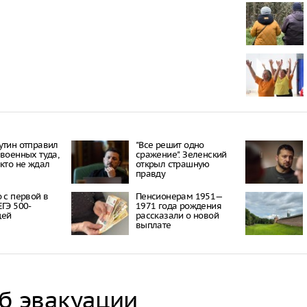
чудом света
зарубежного
В Южно-Сах
подросток, 
подъезде
По данным М
параллельно
на уровне 1
в месяц
утин отправил
"Все решит одно
В Казани на
 военных туда,
сражение". Зеленский
развлечений
икто не ждал
открыл страшную
мечеть
правду
о с первой в
Пенсионерам 1951—
ЕГЭ 500-
1971 года рождения
цей
рассказали о новой
выплате
об эвакуации