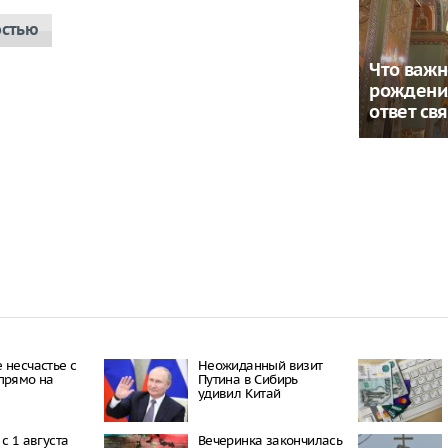
остью
Что важн
рождени
ответ св
 несчастье с
Неожиданный визит
прямо на
Путина в Сибирь
удивил Китай
с 1 августа
Вечеринка закончилась