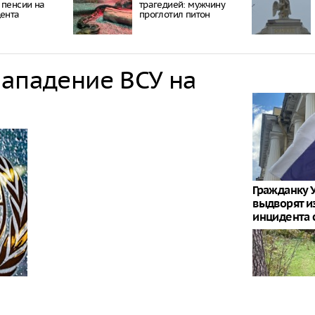
 пенсии на
трагедией: мужчину
цента
проглотил питон
нападение ВСУ на
Гражданку 
выдворят и
инцидента 