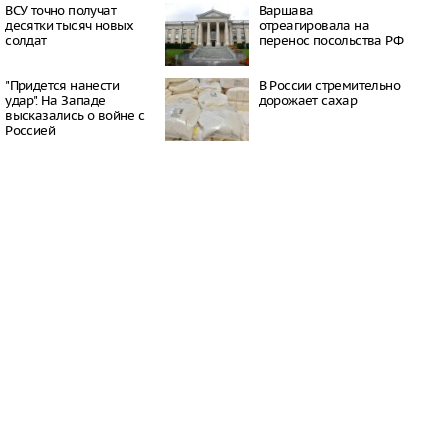
окатов
ВСУ точно получат
Варшава
20:23
десятки тысяч новых
отреагировала на
солдат
перенос посольства РФ
пный «Москвич» в
 рекордно дешевле
20:15
"Придется нанести
В России стремительно
ил приватизацию
удар". На Западе
дорожает сахар
Шереметьево
высказались о войне с
19:35
Россией
 Крыма под угрозой
из-за новых
 Минздрава
19:28