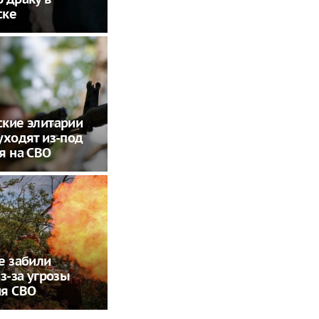
ске
кие элитарии
уходят из-под
я на СВО
е забили
из-за угрозы
ия СВО