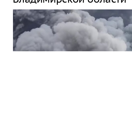
пожар / дым
На складском объекте Wildberries Владимирской обла
работники были выведены в безопасное место.
Читать полн