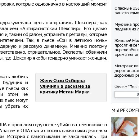
лировки, которые однозначно в настоящий момент
Опасные USB
вашего ком
подразумевала цель представить Шекспира, как
Мужчина про
званием «Антирасистский Шекспир». Его целью
падения из л
 и, таким образом, устранить преграды, которые
тателями. Так, в пьесе «Сон в летнюю ночь»
Жителей Мос
просят избег
дерную и расовую динамику». Именно поэтому
определённ
тветственно, отрицательное. Эксперты обвинили
время непо
ты, где Шекспир якобы гендерно унижает женщин,
Минтранс вв
дорог от ата
дорожных р
лжать любить
Жену Оззи Осборна
я будущих и
уличили в расизме за
Фильм "Посл
 в пьесы как
Колобок" соб
критику Меган Маркл
ри этом не
миллионов р
х пьес могут
премьеры
ы убрать их
МЫ РЕКОМЕ
Зеленский о
запустить с
санкциям пр
США в прошлом году после убийства темнокожего
А затем в США стали сносить памятники деятелям
Департамент
ом. История с памятниками не закончилась. При
рассмотрел 