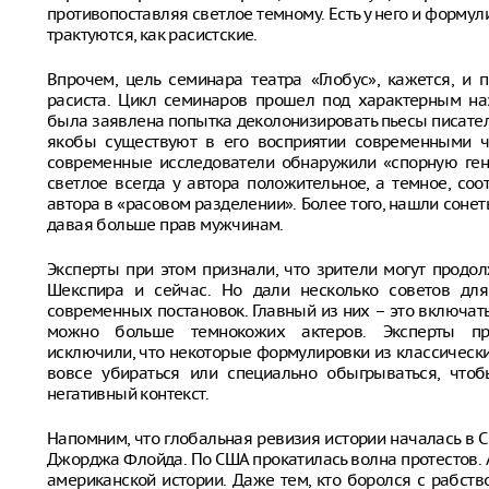
противопоставляя светлое темному. Есть у него и форму
трактуются, как расистские.
Впрочем, цель семинара театра «Глобус», кажется, и 
расиста. Цикл семинаров прошел под характерным на
была заявлена попытка деколонизировать пьесы писателя
якобы существуют в его восприятии современными чи
современные исследователи обнаружили «спорную ген
светлое всегда у автора положительное, а темное, соо
автора в «расовом разделении». Более того, нашли соне
давая больше прав мужчинам.
Эксперты при этом признали, что зрители могут продо
Шекспира и сейчас. Но дали несколько советов дл
современных постановок. Главный из них – это включать
можно больше темнокожих актеров. Эксперты п
исключили, что некоторые формулировки из классически
вовсе убираться или специально обыгрываться, чтоб
негативный контекст.
Напомним, что глобальная ревизия истории началась в 
Джорджа Флойда. По США прокатилась волна протестов. 
американской истории. Даже тем, кто боролся с рабств