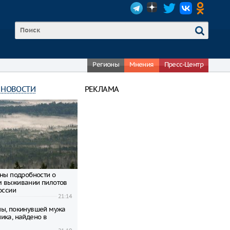
Регионы
Мнения
Пресс-Центр
 НОВОСТИ
РЕКЛАМА
тны подробности о
м выживании пилотов
оссии
21:14
ы, покинувшей мужа
ика, найдено в