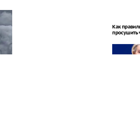
Как правил
просушить 
"Мы опозори
истерику из
сти произошел пожар в результате атаки, все
остью