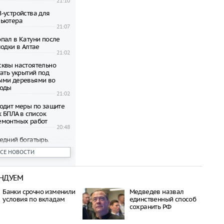
21:10
-устройства для
пьютера
21:07
пал в Катуни после
одки в Алтае
21:02
квы настоятельно
ать укрытий под
ыми деревьями во
годы
21:02
одит меры по защите
к БПЛА в список
емонтных работ
20:48
едний богатырь.
рал почти 45
ВСЕ НОВОСТИ
ублей в день
20:42
НДУЕМ
бъявил о намерении
пецоперацию по
Банки срочно изменили
Медведев назвал
отив России
условия по вкладам
единственный способ
20:27
сохранить РФ
 транспорта Москвы
возможность зимнего