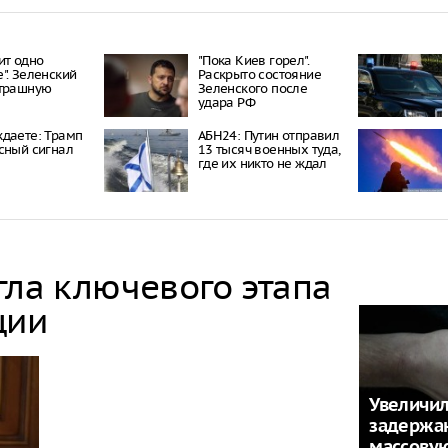
ит одно
"Пока Киев горел".
". Зеленский
Раскрыто состояние
страшную
Зеленского после
удара РФ
даете: Трамп
АБН24: Путин отправил
сный сигнал
13 тысяч военных туда,
где их никто не ждал
гла ключевого этапа
ции
Увеличил
задержа
массовую