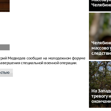
Челябин
Челябинс
массово 
следстви
итрий Медведев сообщил на молодежном форуме
е завершения специальной военной операции.
остью
На Запад
тревогу 
окончан