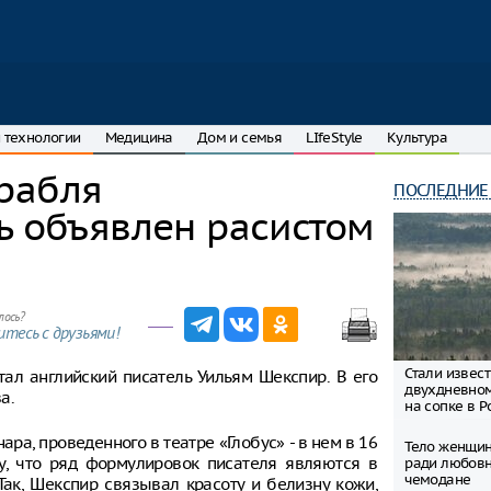
 технологии
Медицина
Дом и семья
LIfeStyle
Культура
рабля
ПОСЛЕДНИЕ
ь объявлен расистом
лось?
тесь с друзьями!
Стали извес
ал английский писатель Уильям Шекспир. В его
двухдневно
а.
на сопке в Р
а, проведенного в театре «Глобус» - в нем в 16
Тело женщин
у, что ряд формулировок писателя являются в
ради любовн
чемодане
ак, Шекспир связывал красоту и белизну кожи,