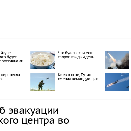
айкуле
Что будет, если есть
что будет
творог каждый день
с россиянами
 перенесла
Киев в огне, Путин
ю
сменил командующих
об эвакуации
кого центра во