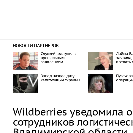
НОВОСТИ ПАРТНЕРОВ
Слуцкий выступил с
Лайма В
прощальным
заявила, 
заявлением
воевать 
Запад назвал дату
Пугачева
капитуляции Украины
операци
Wildberries уведомила 
сотрудников логистичес
Владимирской области