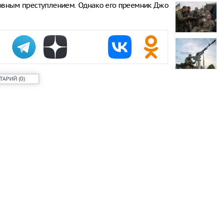
ловным преступлением. Однако его преемник Джо
проката сам
Самый досту
России стал
Путин одобр
аэропорта 
Фармацевты
ТАРИЙ
(
0
)
увольнения 
требований