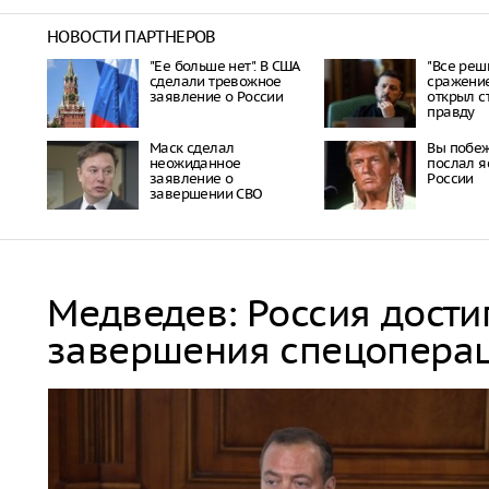
НОВОСТИ ПАРТНЕРОВ
"Ее больше нет". В США
"Все реш
сделали тревожное
сражение
заявление о России
открыл 
правду
Маск сделал
Вы побеж
неожиданное
послал я
заявление о
России
завершении СВО
Медведев: Россия дости
завершения спецопера