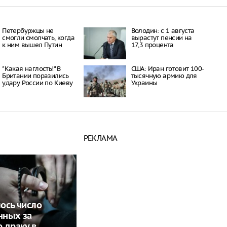
Петербуржцы не
Володин: с 1 августа
смогли смолчать, когда
вырастут пенсии на
к ним вышел Путин
17,3 процента
"Какая наглость!" В
США: Иран готовит 100-
Британии поразились
тысячную армию для
удару России по Киеву
Украины
РЕКЛАМА
ось число
нных за
 драку в