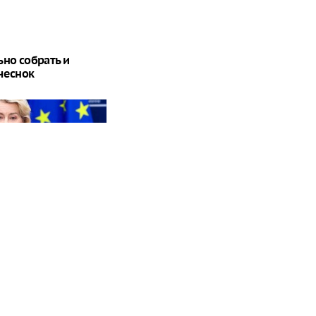
ьно собрать и
чеснок
лись". В ЕС впали в
-за России