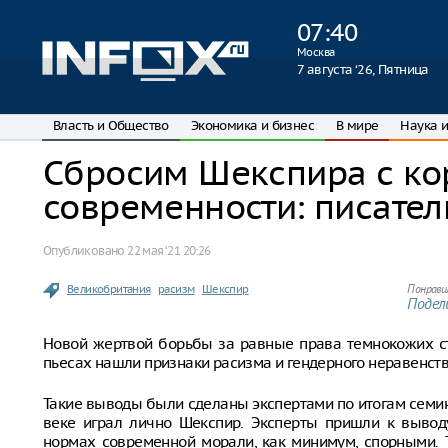
07
:
40
Москва
7 августа ‘26, Пятница
Власть и Общество
Экономика и бизнес
В мире
Наука и
Сбросим Шекспира с ко
современности: писател
Опубликовано
22 мая ‘21 20:26
Великобритания
расизм
Шекспир
Понрави
Подели
Новой жертвой борьбы за равные права темнокожих ст
пьесах нашли признаки расизма и гендерного неравенств
Такие выводы были сделаны экспертами по итогам семинар
веке играл лично Шекспир. Эксперты пришли к вывод
нормах современной морали, как минимум, спорными. Т