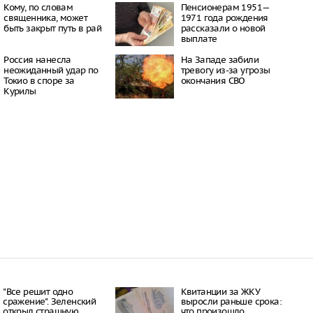
16:50
Кому, по словам
Пенсионерам 1951—
священника, может
1971 года рождения
бласти сгорел город,
быть закрыт путь в рай
рассказали о новой
 для съемок
выплате
й битвы»
08:03
Россия нанесла
На Западе забили
сле атаки БПЛА
неожиданный удар по
тревогу из-за угрозы
 склад Wildberries
Токио в споре за
окончания СВО
07:44
Курилы
чался пожар на
 из-за атаки
ов, 6 человек
06:39
"Все решит одно
Квитанции за ЖКУ
сражение". Зеленский
выросли раньше срока:
открыл страшную
что произошло