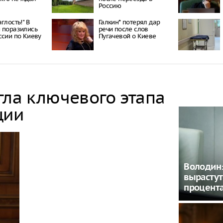
Россию
глость!" В
Галкин* потерял дар
 поразились
речи после слов
ссии по Киеву
Пугачевой о Киеве
гла ключевого этапа
ции
Володин: 
вырастут
процент