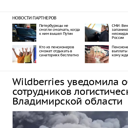
НОВОСТИ ПАРТНЕРОВ
Петербуржцы не
СМИ: Вен
смогли смолчать, когда
запанико
к ним вышел Путин
неожида
России
Кто из пенсионеров
Пенсион
сможет отдыхать в
выплаты 
санаториях бесплатно
кому жда
Wildberries уведомила 
сотрудников логистичес
Владимирской области