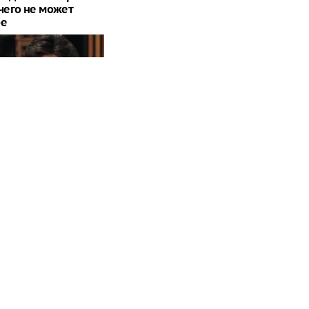
 чего не может
ре
Павел Дуров*
тировал свой
ус
олучат десятки
х солдат