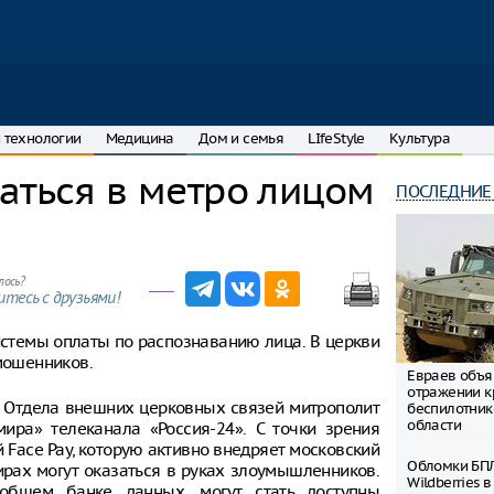
 технологии
Медицина
Дом и семья
LIfeStyle
Культура
аться в метро лицом
ПОСЛЕДНИЕ
лось?
тесь с друзьями!
стемы оплаты по распознаванию лица. В церкви
 мошенников.
Евраев объя
отражении к
о Отдела внешних церковных связей митрополит
беспилотник
области
ира» телеканала «Россия-24». С точки зрения
 Face Pay, которую активно внедряет московский
Обломки БПЛ
ирах могут оказаться в руках злоумышленников.
Wildberries 
общем банке данных, могут стать доступны