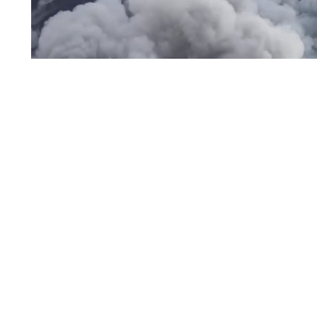
пожар / дым
На складском объекте Wildberries Владимирской обла
работники были выведены в безопасное место.
Читать полн