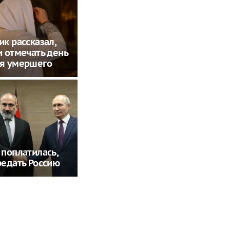
к рассказал,
 отмечать день
я умершего
поплатилась,
едать Россию