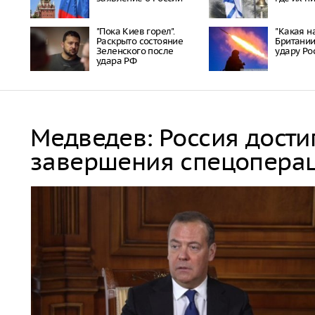
"Пока Киев горел".
"Какая на
Раскрыто состояние
Британии
Зеленского после
удару Ро
удара РФ
Медведев: Россия дости
завершения спецопера