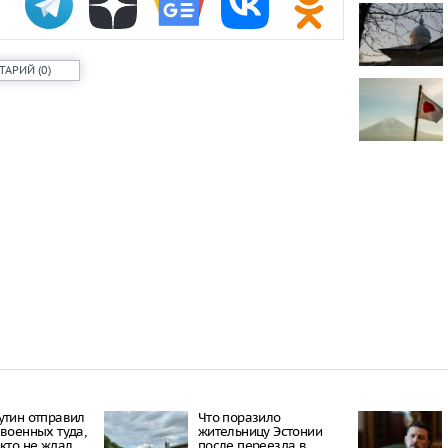
В Тверской о
построенный
«Молодинско
ТАРИЙ
(
0
)
В Рязани по
эвакуировали
В Рязани на
предприятии
беспилотник
пострадали
утин отправил
Что поразило
 военных туда,
жительницу Эстонии
икто не ждал
после переезда в