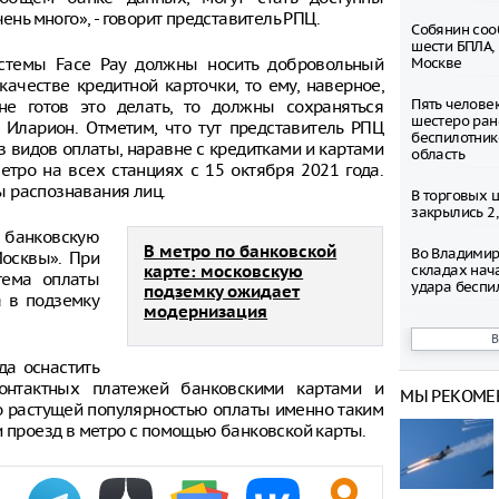
ень много», - говорит представитель РПЦ.
Собянин соо
шести БПЛА,
истемы Face Pay должны носить добровольный
Москве
качестве кредитной карточки, то ему, наверное,
Пять челове
е готов это делать, то должны сохраняться
шестеро ран
 Иларион. Отметим, что тут представитель РПЦ
беспилотник
з видов оплаты, наравне с кредитками и картами
область
етро на всех станциях с 15 октября 2021 года.
ы распознавания лиц.
В торговых 
закрылись 2
 банковскую
В метро по банковской
Во Владимир
Москвы». При
складах нач
карте: московскую
тема оплаты
удара беспи
подземку ожидает
а в подземку
модернизация
Число погиб
ресторане Ba
выросло до 
да оснастить
онтактных платежей банковскими картами и
МЫ РЕКОМЕ
Таксопарки 
о растущей популярностью оплаты именно таким
снижения шт
и проезд в метро с помощью банковской карты.
парковки
В Туле неиз
выстрелил в