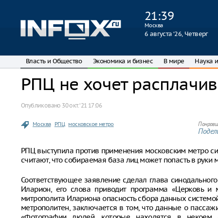
21
:
39
Москва
6 августа ‘26, Четверг
Власть и Общество
Экономика и бизнес
В мире
Наука и
РПЦ не хочет расплачив
Опубликовано
30 окт. ‘21 17:06
Москва
РПЦ
московское метро
Понрави
Подели
РПЦ выступила против применения московским метро си
считают, что собираемая база лиц может попасть в руки
Соответствующее заявление сделал глава синодальног
Иларион, его слова приводит программа «Церковь и м
митрополита Илариона опасность сбора данных системой
метрополитен, заключается в том, что данные о пассаж
«Фотографии людей, которые находятся в некоем 