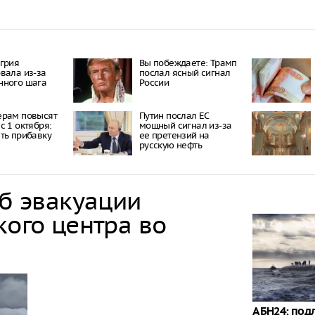
грия
Вы побеждаете: Трамп
вала из-за
послал ясный сигнал
нного шага
России
ерам повысят
Путин послал ЕС
с 1 октября:
мощный сигнал из-за
ть прибавку
ее претензий на
русскую нефть
об эвакуации
кого центра во
АБН24: под