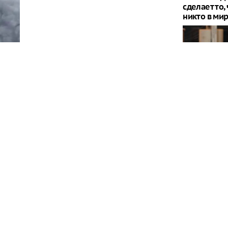
сделает то,
никто в ми
Террорист 
прокоммен
новый стат
сти произошел пожар в результате атаки, все
остью
ВСУ точно п
тысяч новы