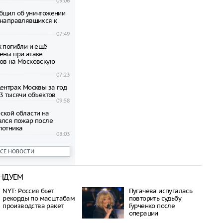
09:06
бщил об уничтожении
 направлявшихся к
07:49
к погибли и ещё
ены при атаке
ов на Московскую
07:23
центрах Москвы за год
,3 тысячи объектов
09:58
ской области на
ался пожар после
лотника
08:03
ших после взрыва в
ВСЕ НОВОСТИ
lzi Rossi в Москве
пяти
11:31
НДУЕМ
Москвы требуют
рафов за нарушения
NYT: Россия бьет
Пугачева испугалась
рекорды по масштабам
повторить судьбу
11:19
производства ракет
Гурченко после
вестный несколько раз
операции
 разработчика дронов