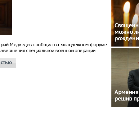
Священни
можно ли
рождени
итрий Медведев сообщил на молодежном форуме
е завершения специальной военной операции.
остью
Армения 
решив пр