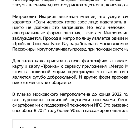
злоумышленникам, поэтому рисков здесь есть, конечно, оч
Митрополит Иларион высказал мнение, что услуги с
характер. «Если человек готов свое лицо подставить в 
никто не должен это запрещать. Но если человек н
альтернативные формы оплаты», - считает Митрополит
заблуждается. Проход в метро по лицу является одним и
«Тройка». Система Face Pay заработала в московском м
Пассажиры могут оплачивать проезд при помощи систем
Для этого надо привязать свою фотографию, а также
карту и карту «Тройка» к сервису приложения «Метро 
этом в столичной мэрии подчеркнули, что такая сис
является сугубо добровольной. И других форм проход
никто отменять не собирается.
В планах московского метрополитена до конца 2022 го
все турникеты столичной подземки системами беск
смартфонами с поддержкой технологии NFC. Это вызван
способом. В 2021 году более 90 млн пассажиров оплатил