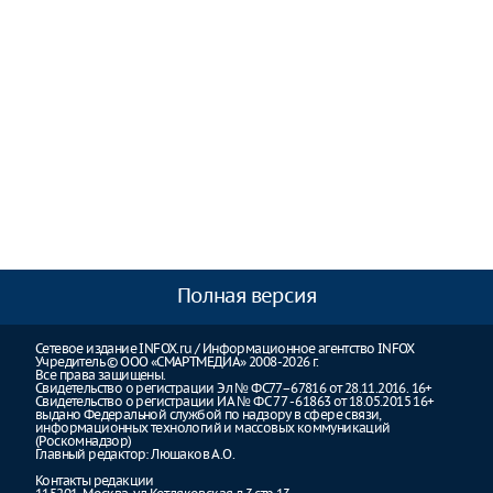
Полная версия
Сетевое издание INFOX.ru / Информационное агентство INFOX
Учредитель © ООО «СМАРТМЕДИА» 2008-2026 г.
Все права защищены.
Свидетельство о регистрации Эл № ФС77–67816 от 28.11.2016. 16+
Свидетельство о регистрации ИА № ФС 77 - 61863 от 18.05.2015 16+
выдано Федеральной службой по надзору в сфере связи,
информационных технологий и массовых коммуникаций
(Роскомнадзор)
Главный редактор: Люшаков А.О.
Контакты редакции