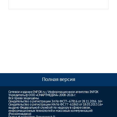
Полная версия
Сетевое издание INFOX.ru / Информационное агентство INFOX
Учредитель © ООО «СМАРТМЕДИА» 2008-2026 г.
Все права защищены.
Свидетельство о регистрации Эл № ФС77–67816 от 28.11.2016. 16+
Свидетельство о регистрации ИА № ФС 77 - 61863 от 18.05.2015 16+
выдано Федеральной службой по надзору в сфере связи,
информационных технологий и массовых коммуникаций
(Роскомнадзор)
Главный редактор: Люшаков А.О.