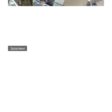
Здоровье
Вирусам вопреки: практическое
руководство по противовирусной
защите
08:00
Поздняя осень — время, когда «мелочи» решают
исход сезона.