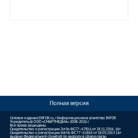
Полная версия
Сетевое издание INFOX.ru / Информационное агентство INFOX
Учредитель © ООО «СМАРТМЕДИА» 2008-2026 г.
Все права защищены.
Свидетельство о регистрации Эл № ФС77–67816 от 28.11.2016. 16+
Свидетельство о регистрации ИА № ФС 77 - 61863 от 18.05.2015 16+
выдано Федеральной службой по надзору в сфере связи,