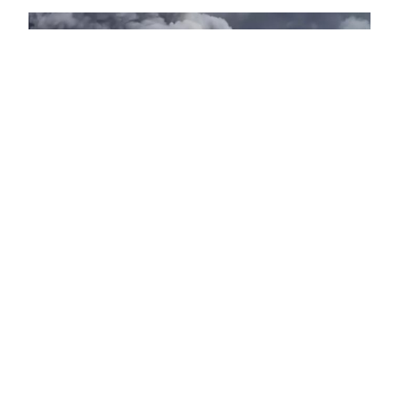
Компании
Wildberries уведомила об эвакуации
сотрудников логистического центра во
Владимирской области
11:28
На складском объекте Wildberries Владимирской
области произошел пожар в результате атаки, все
работники были выведены в безопасное место.