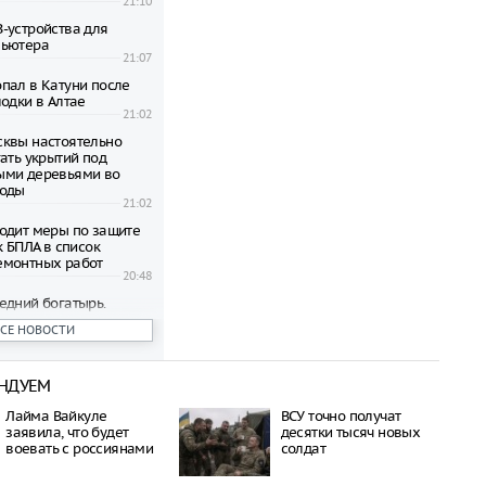
21:10
-устройства для
пьютера
21:07
пал в Катуни после
одки в Алтае
21:02
квы настоятельно
ать укрытий под
ыми деревьями во
годы
21:02
одит меры по защите
к БПЛА в список
емонтных работ
20:48
едний богатырь.
рал почти 45
ВСЕ НОВОСТИ
ублей в день
20:42
НДУЕМ
бъявил о намерении
пецоперацию по
Лайма Вайкуле
ВСУ точно получат
отив России
заявила, что будет
десятки тысяч новых
20:27
воевать с россиянами
солдат
 транспорта Москвы
возможность зимнего