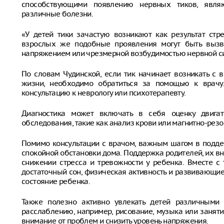
способствующими появлению нервных тиков, являю
различные болезни.
«У детей тики зачастую возникают как результат стре
взрослых же подобные проявления могут быть вызв
напряжением или чрезмерной возбудимостью нервной сис
По словам Чудинской, если тик начинает возникать с
жизни, необходимо обратиться за помощью к врачу.
консультацию к неврологу или психотерапевту.
Диагностика может включать в себя оценку двигат
обследования, такие как анализ крови или магнитно-рез
Помимо консультации с врачом, важным шагом в подде
спокойной обстановки дома. Поддержка родителей, их в
снижении стресса и тревожности у ребенка. Вместе с
достаточный сон, физическая активность и развивающи
состояние ребенка.
Также полезно активно увлекать детей различными 
расслаблению, например, рисование, музыка или заняти
внимание от проблем и снизить уровень напряжения.