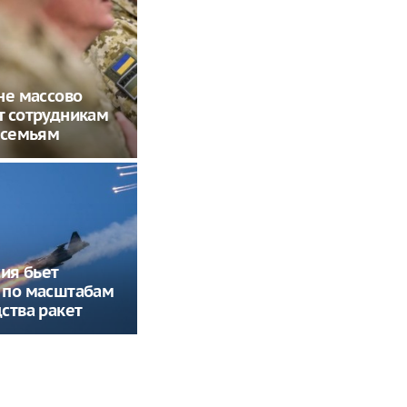
не массово
т сотрудникам
 семьям
сия бьет
 по масштабам
ства ракет