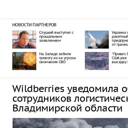
НОВОСТИ ПАРТНЕРОВ
Слуцкий выступил с
Украина 
прощальным
ракетный
заявлением
предприя
от грани
На Западе забили
"Привет, 
тревогу из-за угрозы
США уже 
окончания СВО
высадку 
Wildberries уведомила 
сотрудников логистичес
Владимирской области