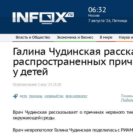
06
:
32
Москва
7 августа ‘26, Пятница
Власть и Общество
Экономика и бизнес
В мире
Наука и
Галина Чудинская расск
распространенных прич
у детей
Опубликовано
2 апр. ‘25 23:20
дети
причины
нервный тик
врач-невролог
Понрави
Подели
Врач Чудинская рассказывает о причинах нервного тика
окружающей среды.
Врач-невропатолог Галина Чудинская поделилась с РИА