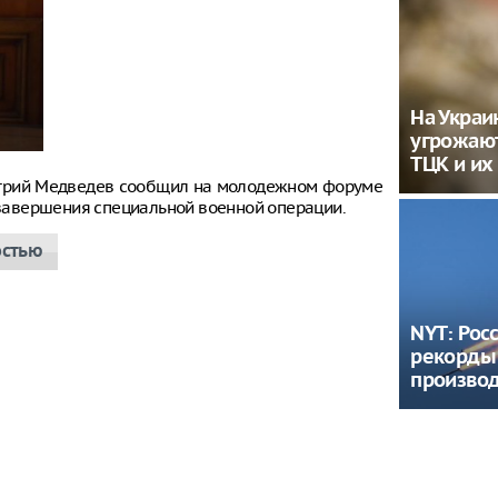
На Украи
угрожаю
ТЦК и их
итрий Медведев сообщил на молодежном форуме
е завершения специальной военной операции.
остью
NYT: Рос
рекорды
производ