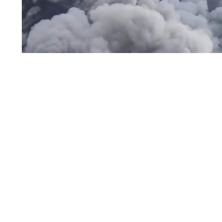
пожар / дым
На складском объекте Wildberries Владимирской обла
работники были выведены в безопасное место.
Читать полн