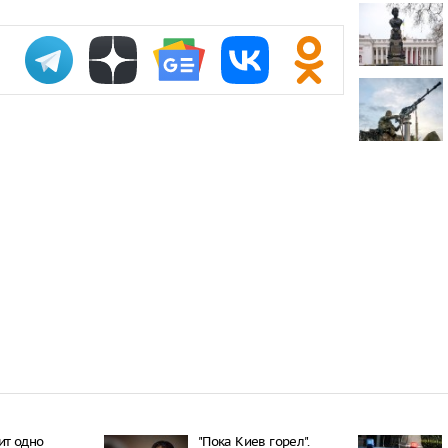
проката сам
Самый досту
России стал
Путин одобр
аэропорта 
Фармацевты
увольнения 
требований
ит одно
"Пока Киев горел".