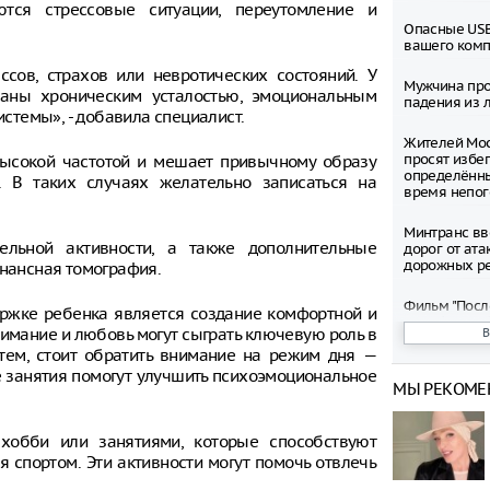
тся стрессовые ситуации, переутомление и
Опасные USB
вашего ком
ссов, страхов или невротических состояний. У
Мужчина про
аны хроническим усталостью, эмоциональным
падения из л
темы», - добавила специалист.
Жителей Мос
просят избег
 высокой частотой и мешает привычному образу
определённ
 В таких случаях желательно записаться на
время непо
Минтранс вв
ельной активности, а также дополнительные
дорог от ата
дорожных р
онансная томография.
Фильм "Посл
ржке ребенка является создание комфортной и
Колобок" соб
нимание и любовь могут сыграть ключевую роль в
миллионов р
 тем, стоит обратить внимание на режим дня —
премьеры
е занятия помогут улучшить психоэмоциональное
МЫ РЕКОМЕ
Зеленский о
запустить с
санкциям пр
хобби или занятиями, которые способствуют
я спортом. Эти активности могут помочь отвлечь
Департамент
рассмотрел 