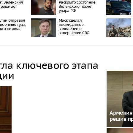
". Зеленский
Раскрыто состояние
страшную
Зеленского после
удара РФ
утин отправил
Маск сделал
 военных туда,
неожиданное
икто не ждал
заявление о
завершении СВО
гла ключевого этапа
ции
Армения 
решив пр