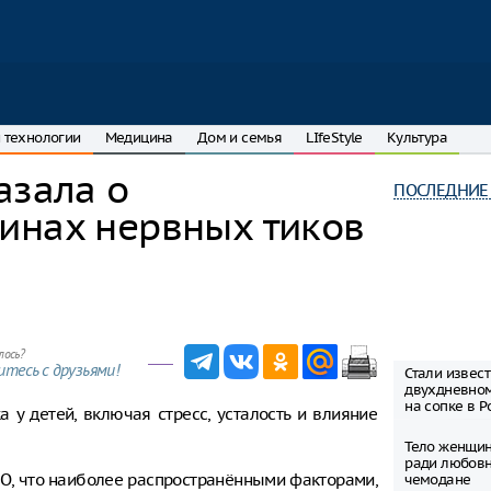
 технологии
Медицина
Дом и семья
LIfeStyle
Культура
азала о
ПОСЛЕДНИЕ
инах нервных тиков
лось?
тесь с друзьями!
Стали извес
двухдневно
на сопке в Р
 у детей, включая стресс, усталость и влияние
Тело женщин
ради любовн
МО, что наиболее распространёнными факторами,
чемодане