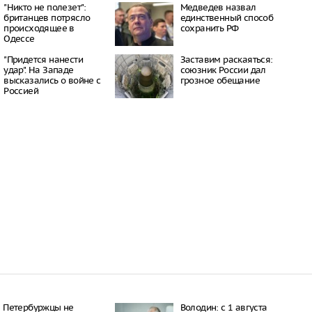
окатов
"Никто не полезет":
Медведев назвал
20:23
британцев потрясло
единственный способ
происходящее в
сохранить РФ
пный «Москвич» в
Одессе
 рекордно дешевле
20:15
"Придется нанести
Заставим раскаяться:
ил приватизацию
удар". На Западе
союзник России дал
Шереметьево
высказались о войне с
грозное обещание
19:35
Россией
 Крыма под угрозой
из-за новых
 Минздрава
19:28
Петербуржцы не
Володин: с 1 августа