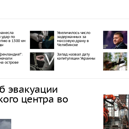
нанесла
Увеличилось число
 удар по
задержанных за
тию в 1300 км
массовую драку в
цы
Челябинске
Гренландия!":
Запад назвал дату
начали
капитуляции Украины
на острове
об эвакуации
кого центра во