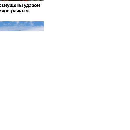
возмущены ударом
 иностранным
вят в Россию нового
 казачка"
пывать картофель
е