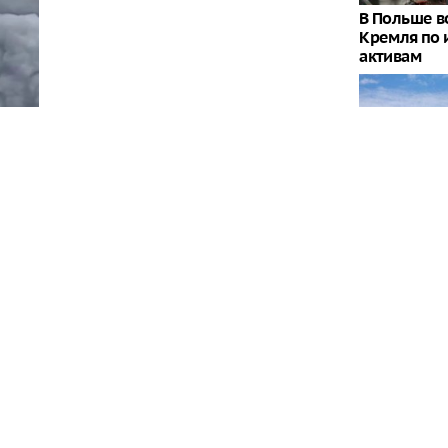
В Польше 
Кремля по
активам
Штаты гото
"засланного
сти произошел пожар в результате атаки, все
остью
Когда выка
на хранени