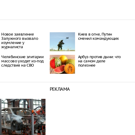
Новое заявление
Киев в огне, Путин
Залужного вызвало
сменил командующих
изумление у
журналиста
Челябинские элитарии
Арбуз против дыни: что
массово уходят из-под
на самом деле
следствия на СВО
полезнее
РЕКЛАМА