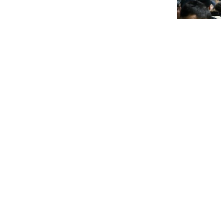
Из России 
выгонять м
ерховного комиссара ООН по правам человека
кте на Украине, обязаны принять все возможные
остью
Зима близк
сбежал от 