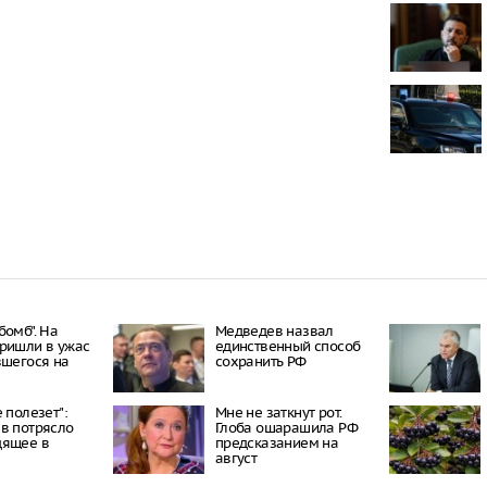
Онищенко: в
быть введен
ношение ма
Звезда реал
кошкой из о
отвращение 
"Автостат": 
импортиров
Россию чере
каналы в ию
раза
бомб". На
Медведев назвал
ришли в ужас
единственный способ
вшегося на
сохранить РФ
 полезет":
Мне не заткнут рот.
в потрясло
Глоба ошарашила РФ
дящее в
предсказанием на
август