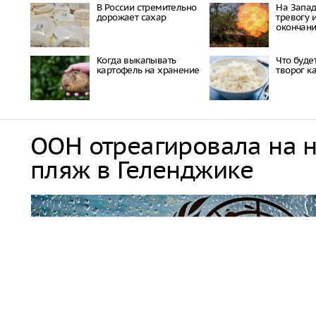
В России стремительно
На Запад
дорожает сахар
тревогу 
окончан
Когда выкапывать
Что будет
картофель на хранение
творог к
ООН отреагировала на 
пляж в Геленджике