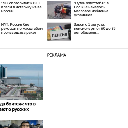
"Мы опозорились". В ЕС
"Путин ждет тебя": в
впали в истерику из-за
Польше началось
России
массовое избиение
украинцев
NYT: Россия бьет
Закон с 1 августа:
рекорды по масштабам
пенсионеры от 60 до 85
производства ракет
лет обязаны…
РЕКЛАМА
да боится»: что в
ают о русских