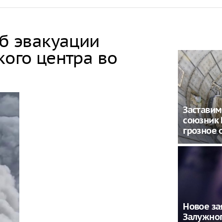
об эвакуации
кого центра во
Заставим
союзник 
грозное
Новое за
Залужно