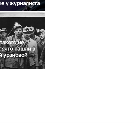
е у журналиста
такого не
: что нашли в
й урановой