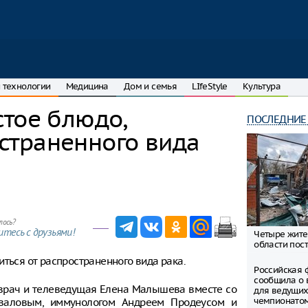
 технологии
Медицина
Дом и семья
LIfeStyle
Культура
стое блюдо,
ПОСЛЕДНИЕ
страненного вида
лось?
тесь с друзьями!
Четыре жите
области пост
иться от распространенного вида рака.
Российская 
сообщила о 
 врач и телеведущая Елена Малышева вместе со
для ведущих
чемпионато
валовым, иммунологом Андреем Продеусом и