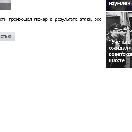
изумлени
сти произошел пожар в результате атаки, все
остью
"Ученые 
ожидали"
советско
шахте