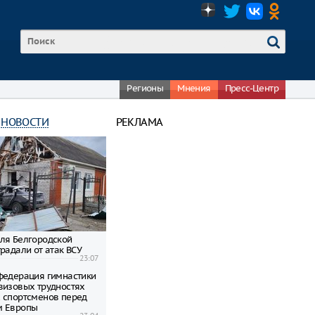
Регионы
Мнения
Пресс-Центр
 НОВОСТИ
РЕКЛАМА
ля Белгородской
радали от атак ВСУ
23:07
федерация гимнастики
визовых трудностях
 спортсменов перед
м Европы