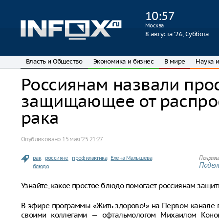
10
:
57
Москва
8 августа ‘26, Суббота
Власть и Общество
Экономика и бизнес
В мире
Наука и
Россиянам назвали про
защищающее от распро
рака
Опубликовано
15 мая ‘25 21:27
рак
россияне
профилактика
Елена Малышева
Понрави
Подели
блюдо
Узнайте, какое простое блюдо помогает россиянам защит
В эфире программы «Жить здорово!» на Первом канале
своими коллегами — офтальмологом Михаилом Коно