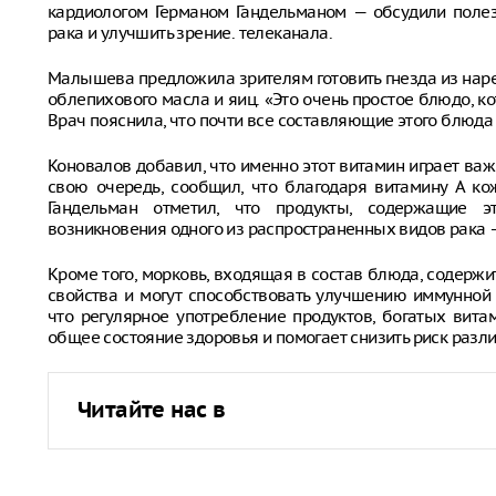
кардиологом Германом Гандельманом — обсудили полез
рака и улучшить зрение. телеканала.
Малышева предложила зрителям готовить гнезда из наре
облепихового масла и яиц. «Это очень простое блюдо, ко
Врач пояснила, что почти все составляющие этого блюда
Коновалов добавил, что именно этот витамин играет ва
свою очередь, сообщил, что благодаря витамину А ко
Гандельман отметил, что продукты, содержащие э
возникновения одного из распространенных видов рака 
Кроме того, морковь, входящая в состав блюда, содерж
свойства и могут способствовать улучшению иммунной
что регулярное употребление продуктов, богатых вит
общее состояние здоровья и помогает снизить риск разл
Читайте нас в