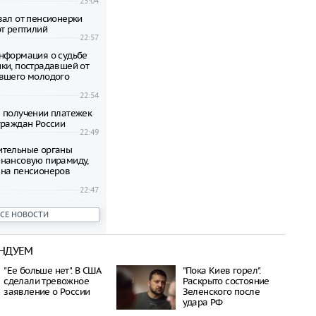
23:04
вал от пенсионерки
от рептилий
22:57
нформация о судьбе
ки, пострадавшей от
вшего молодого
22:54
 получении платежек
граждан России
22:49
ительные органы
нансовую пирамиду,
на пенсионеров
22:47
ени гибнут на
ВСЕ НОВОСТИ
 по неизвестной
22:42
НДУЕМ
овиков застряли на
аины и Польши
"Ее больше нет". В США
"Пока Киев горел".
22:38
сделали тревожное
Раскрыто состояние
дился спустя полтора
заявление о России
Зеленского после
трагической гибели
удара РФ
шей с 10-го этажа