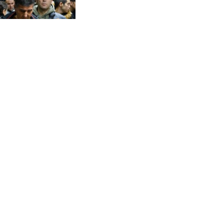
начали массово
игрантов
о: Зеленский
возмездия