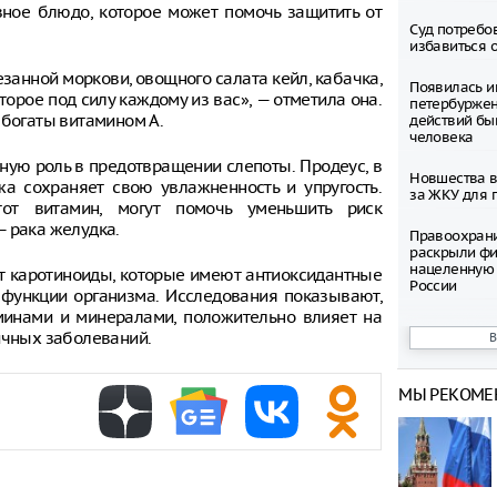
ное блюдо, которое может помочь защитить от
Суд потребо
избавиться 
занной моркови, овощного салата кейл, кабачка,
Появилась и
торое под силу каждому из вас», — отметила она.
петербуржен
 богаты витамином А.
действий бы
человека
жную роль в предотвращении слепоты. Продеус, в
Новшества в
жа сохраняет свою увлажненность и упругость.
за ЖКУ для 
тот витамин, могут помочь уменьшить риск
— рака желудка.
Правоохран
раскрыли фи
нацеленную 
ит каротиноиды, которые имеют антиоксидантные
России
 функции организма. Исследования показывают,
аминами и минералами, положительно влияет на
Северные ол
ичных заболеваний.
Шпицбергене
причине
МЫ РЕКОМЕ
Тысячи груз
границе Укр
Младенец ро
часа после 
матери, упав