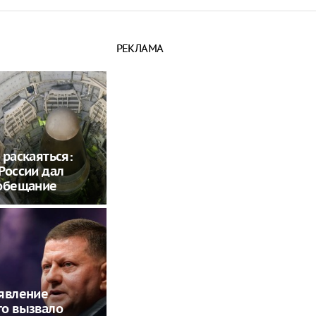
РЕКЛАМА
 раскаяться:
России дал
 обещание
явление
го вызвало