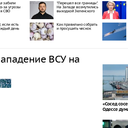
е забили
"Перешел все границы".
из-за угрозы
На Западе возмутились
ия СВО
выходкой Зеленского
, если есть
Как правильно собрать
аждый день
и просушить чеснок
нападение ВСУ на
«Сосед сосе
Одессе дум