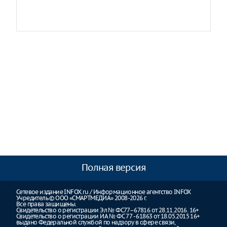
Полная версия
Сетевое издание INFOX.ru / Информационное агентство INFOX
Учредитель © ООО «СМАРТМЕДИА» 2008-2026 г.
Все права защищены.
Свидетельство о регистрации Эл № ФС77–67816 от 28.11.2016. 16+
Свидетельство о регистрации ИА № ФС 77 - 61863 от 18.05.2015 16+
выдано Федеральной службой по надзору в сфере связи,