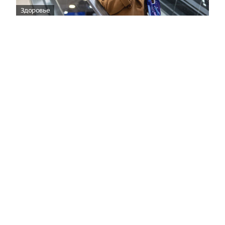
Здоровье
Вирусам вопреки: практическое
руководство по противовирусной
защите
08:00
Поздняя осень — время, когда «мелочи» решают
исход сезона.
Полная версия