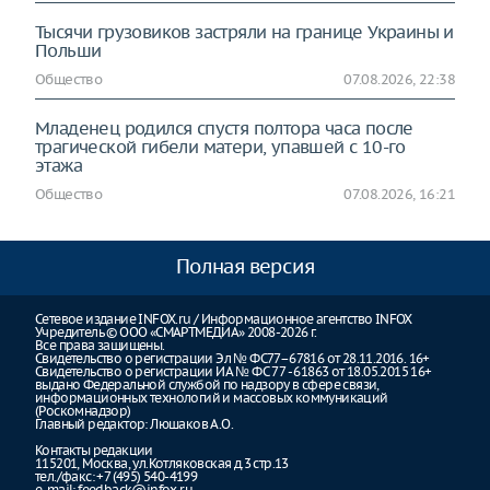
Тысячи грузовиков застряли на границе Украины и
Польши
Общество
07.08.2026, 22:38
Младенец родился спустя полтора часа после
трагической гибели матери, упавшей с 10-го
этажа
Общество
07.08.2026, 16:21
Полная версия
Сетевое издание INFOX.ru / Информационное агентство INFOX
Учредитель © ООО «СМАРТМЕДИА» 2008-2026 г.
Все права защищены.
Свидетельство о регистрации Эл № ФС77–67816 от 28.11.2016. 16+
Свидетельство о регистрации ИА № ФС 77 - 61863 от 18.05.2015 16+
выдано Федеральной службой по надзору в сфере связи,
информационных технологий и массовых коммуникаций
(Роскомнадзор)
Главный редактор: Люшаков А.О.
Контакты редакции
115201, Москва, ул.Котляковская д.3 стр.13
тел./факс: +7 (495) 540-4199
e-mail:
feedback@infox.ru