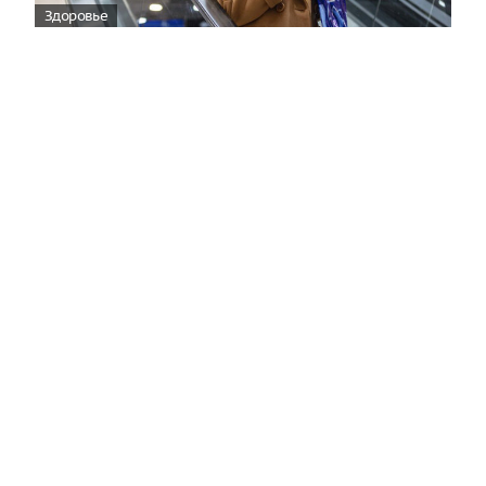
Здоровье
Вирусам вопреки: практическое
руководство по противовирусной
защите
08:00
Поздняя осень — время, когда «мелочи» решают
исход сезона.
Полная версия