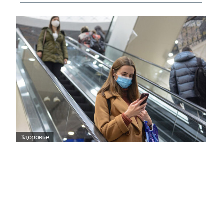
Здоровье
Вирусам вопреки: практическое
руководство по противовирусной
защите
08:00
Поздняя осень — время, когда «мелочи» решают
исход сезона.