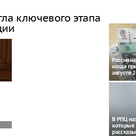
гла ключевого этапа
ции
Россияна
когда пр
августе 
В РПЦ на
которые 
рассказы