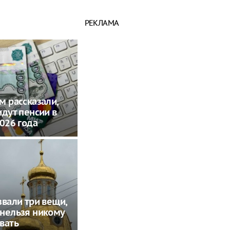
РЕКЛАМА
м рассказали,
идут пенсии в
2026 года
звали три вещи,
нельзя никому
вать