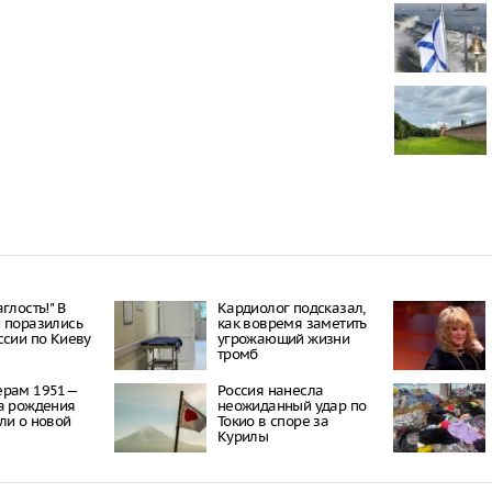
Трое подрос
изнасилова
школьницу
Узкие джинс
для здоровь
Открытие пр
Новороссийс
между Суджу
морем не сп
Новороссийс
Центральног
глость!" В
Кардиолог подсказал,
 поразились
как вовремя заметить
ссии по Киеву
угрожающий жизни
тромб
ерам 1951—
Россия нанесла
а рождения
неожиданный удар по
ли о новой
Токио в споре за
Курилы