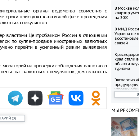
В Москве ко
иториальные органы ведомства совместно с
квартир уме
е сроки приступят к активной фазе проведения
на 30%
алютных спекулянтов.
В МИД Росси
Украина не 
ер властями Центробанком России в отношении
восстановле
делок по купле-продаже иностранных валютных
связей
ручено перейти в усиленный режим выявления
Краснодарск
края стали 
области нау
не мораторий на проверки соблюдения валютного
туризма
анены на валютных спекулянтов, деятельность
Эксперт из 
предупреди
угрозах общ
интернете
В аэропорту
МЫ РЕКОМЕ
множество р
введенных о
ТАРИЙ
(
0
)
Экипаж проп
Иркутском в
лишь три ко