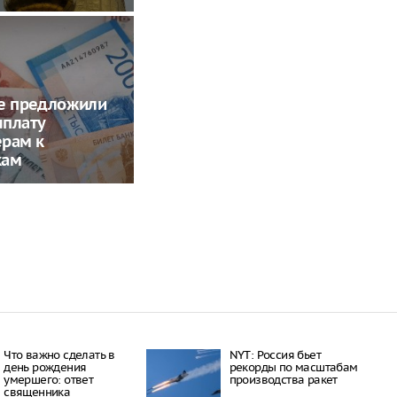
ме предложили
ыплату
ерам к
кам
Что важно сделать в
NYT: Россия бьет
день рождения
рекорды по масштабам
умершего: ответ
производства ракет
священника