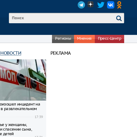
Регионы
Мнения
Пресс-Центр
 НОВОСТИ
РЕКЛАМА
оизошел инцидент на
 в развлекательном
17:39
ье у женщины,
и спасении сына,
е детей