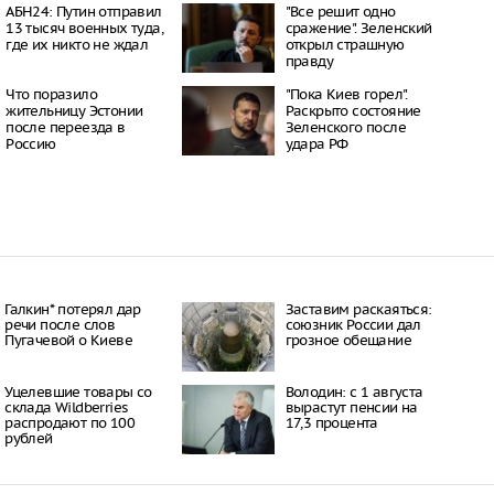
17:02
АБН24: Путин отправил
"Все решит одно
тков похитили и
13 тысяч военных туда,
сражение". Зеленский
ли 15-летнюю
где их никто не ждал
открыл страшную
правду
16:53
Что поразило
"Пока Киев горел".
ы представляют угрозу
жительницу Эстонии
Раскрыто состояние
я мужчин в России
после переезда в
Зеленского после
16:53
Россию
удара РФ
орана в
ке: узкий проход
кской лагуной и
асает рыб от гибели
16:47
к: часть Южного и
о районов без света
16:43
Галкин* потерял дар
Заставим раскаяться:
речи после слов
союзник России дал
Пугачевой о Киеве
грозное обещание
Уцелевшие товары со
Володин: с 1 августа
склада Wildberries
вырастут пенсии на
распродают по 100
17,3 процента
рублей