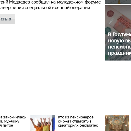
итрий Медведев сообщил на молодежном форуме
е завершения специальной военной операции.
остью
В Госду
новую в
пенсион
праздни
а закончилась
Кто из пенсионеров
й: мужчину
сможет отдыхать в
л питон
санаториях бесплатно