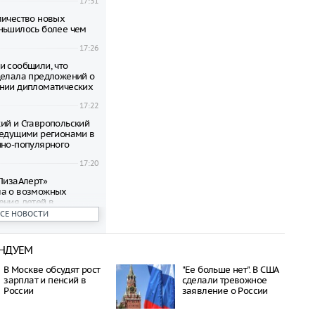
17:31
личество новых
ньшилось более чем
17:26
и сообщили, что
делала предложений о
нии дипломатических
17:22
ий и Ставропольский
ведущими регионами в
чно-популярного
17:20
«ЛизаАлерт»
ла о возможных
ения детей в
ВСЕ НОВОСТИ
17:09
 Сочи задержано
НДУЕМ
ейсов из-за
граничений
17:04
В Москве обсудят рост
"Ее больше нет". В США
зарплат и пенсий в
сделали тревожное
авшего самолета под
России
заявление о России
ыживал в тайге, имея
нфеты