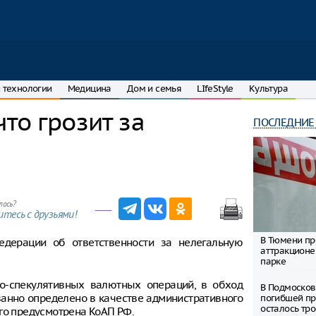
 технологии
Медицина
Дом и семья
LIfeStyle
Культура
то грозит за
ПОСЛЕДНИЕ
лось?
тесь с друзьями!
В Тюмени пр
дерации об ответственности за нелегальную
аттракционе
парке
во-спекулятивных валютных операций, в обход
В Подмосков
ванно определено в качестве административного
погибшей пр
осталось тро
го предусмотрена КоАП РФ.