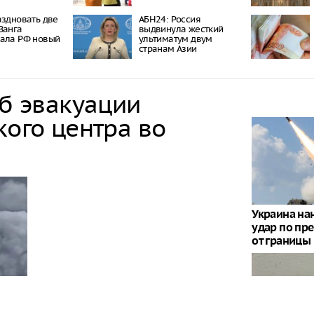
аздновать две
АБН24: Россия
Ванга
выдвинула жесткий
зала РФ новый
ультиматум двум
странам Азии
об эвакуации
кого центра во
Украина на
удар по пр
от границы