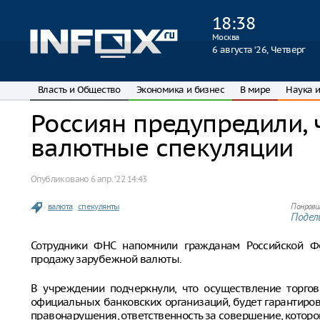
18
:
38
Москва
6 августа ‘26, Четверг
Власть и Общество
Экономика и бизнес
В мире
Наука и
Россиян предупредили, ч
валютные спекуляции
Опубликовано
6 апр. ‘22 14:43
валюта
спекулянты
Понрави
Подели
Сотрудники ФНС напомнили гражданам Российской Фе
продажу зарубежной валюты.
В учреждении подчеркнули, что осуществление торго
официальных банковских организаций, будет гарантиро
правонарушения, ответственность за совершение, которо