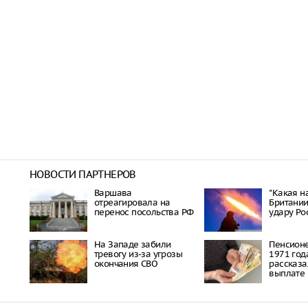
НОВОСТИ ПАРТНЕРОВ
Варшава
"Какая на
отреагировала на
Британии
перенос посольства РФ
удару Ро
На Западе забили
Пенсион
тревогу из-за угрозы
1971 год
окончания СВО
рассказа
выплате