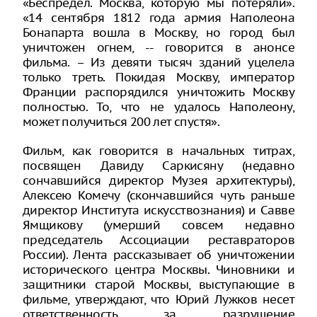
«Беспредел. Москва, которую мы потеряли».
«14 сентября 1812 года армия Наполеона
Бонапарта вошла в Москву, но город был
уничтожен огнем, -- говорится в анонсе
фильма. – Из девяти тысяч зданий уцелела
только треть. Покидая Москву, император
Франции распорядился уничтожить Москву
полностью. То, что не удалось Наполеону,
может получиться 200 лет спустя».
Фильм, как говорится в начальных титрах,
посвящен Давиду Саркисяну (недавно
сончавшийся директор Музея архитектуры),
Алексею Комечу (скончавшийся чуть раньше
директор Института искусствознания) и Савве
Ямщикову (умерший совсем недавно
председатель Ассоциации реставраторов
России). Лента рассказывает об уничтожении
исторического центра Москвы. Чиновники и
защитники старой Москвы, выступающие в
фильме, утверждают, что Юрий Лужков несет
ответственность за разрушение