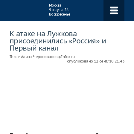
Навигация
Москва
9 августа ‘26
Воскресенье
К атаке на Лужкова
присоединились «Россия» и
Первый канал
Текст:
Алина Черноиванова/Infox.ru
опубликовано
12 сент. ‘10 21:43