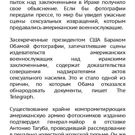
пыток над заключенными в Ираке получило
свое объяснение. Если бы фотографии
передали прессе, то мир бы увидел ужасные
сцены сексуальных извращений, которым
предавались американские военнослужащие.
Засекреченные президентом США Бараком
Обамой фотографии, запечатлевшие сцены
издевательств американских
военнослужащих над иракскими
заключенными, содержат доказательства
совершения надзирателями актов
сексуального насилия. Это и стало одной из
причин, по которым Обама отказался
обнародовать документы, пишет The
Telegraph.
Существование крайне компрометирующих
американскую армию фотоснимков изданию
подтвердил генерал-майор в отставке
Антонио Тагуба, проводивший расследование
в печально известной иракской тюрьме. Он же