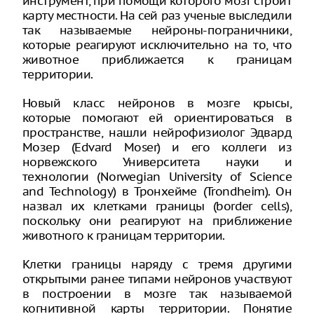
инструмент, при помощи которого мозг строит
карту местности. На сей раз ученые выследили
так называемые нейроны-пограничники,
которые реагируют исключительно на то, что
животное приближается к границам
территории.
Новый класс нейронов в мозге крысы,
которые помогают ей ориентироваться в
пространстве, нашли нейрофизиолог Эдвард
Мозер (Edvard Moser) и его коллеги из
норвежского Университета науки и
технологии (Norwegian University of Science
and Technology) в Тронхейме (Trondheim). Он
назвал их клетками границы (border cells),
поскольку они реагируют на приближение
животного к границам территории.
Клетки границы наряду с тремя другими
открытыми ранее типами нейронов участвуют
в построении в мозге так называемой
когнитивной карты территории. Понятие