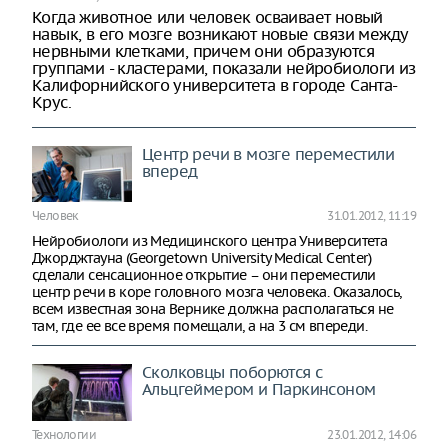
Когда животное или человек осваивает новый
навык, в его мозге возникают новые связи между
нервными клетками, причем они образуются
группами - кластерами, показали нейробиологи из
Калифорнийского университета в городе Санта-
Крус.
Центр речи в мозге переместили
вперед
Человек
31.01.2012, 11:19
Нейробиологи из Медицинского центра Университета
Джорджтауна (Georgetown University Medical Center)
сделали сенсационное открытие – они переместили
центр речи в коре головного мозга человека. Оказалось,
всем известная зона Вернике должна располагаться не
там, где ее все время помещали, а на 3 см впереди.
Сколковцы поборются с
Альцгеймером и Паркинсоном
Технологии
23.01.2012, 14:06