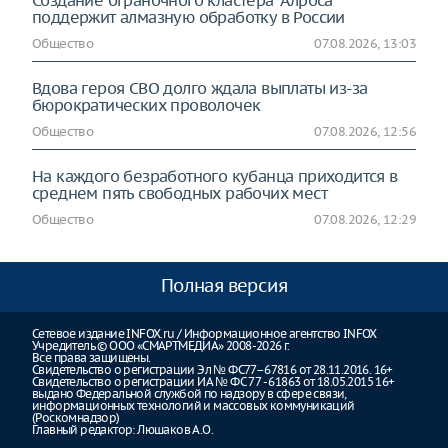
Создание ограночного кластера "Алроса"
поддержит алмазную обработку в России
Общество
07.08.2026, 13:03
Вдова героя СВО долго ждала выплаты из-за
бюрократических проволочек
Общество
07.08.2026, 12:56
На каждого безработного кубанца приходится в
среднем пять свободных рабочих мест
Общество
07.08.2026, 12:29
Полная версия
Сетевое издание INFOX.ru / Информационное агентство INFOX
Учредитель © ООО «СМАРТМЕДИА» 2008-2026 г.
Все права защищены.
Свидетельство о регистрации Эл № ФС77–67816 от 28.11.2016. 16+
Свидетельство о регистрации ИА № ФС 77 - 61863 от 18.05.2015 16+
выдано Федеральной службой по надзору в сфере связи,
информационных технологий и массовых коммуникаций
(Роскомнадзор)
Главный редактор: Люшаков А.О.