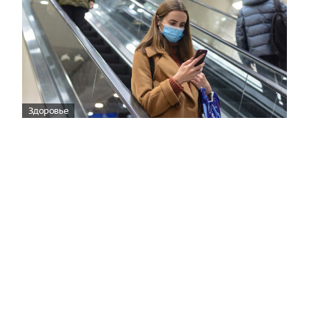
Здоровье
Вирусам вопреки: практическое
руководство по противовирусной
защите
08:00
Поздняя осень — время, когда «мелочи» решают
исход сезона.