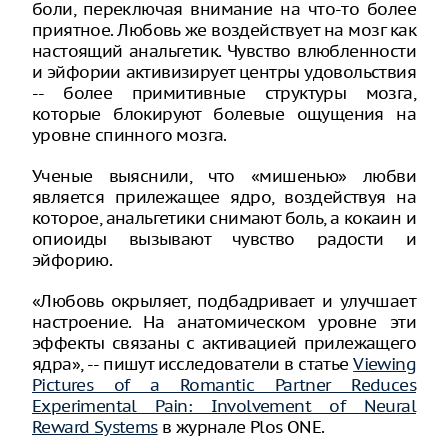
боли, переключая внимание на что-то более
приятное. Любовь же воздействует на мозг как
настоящий анальгетик. Чувство влюбленности
и эйфории активизирует центры удовольствия
-- более примитивные структуры мозга,
которые блокируют болевые ощущения на
уровне спинного мозга.
Ученые выяснили, что «мишенью» любви
является прилежащее ядро, воздействуя на
которое, анальгетики снимают боль, а кокаин и
опиоиды вызывают чувство радости и
эйфорию.
«Любовь окрыляет, подбадривает и улучшает
настроение. На анатомическом уровне эти
эффекты связаны с активацией прилежащего
ядра», -- пишут исследователи в статье
Viewing
Pictures of a Romantic Partner Reduces
Experimental Pain: Involvement of Neural
Reward Systems
в журнале Plos ONE.