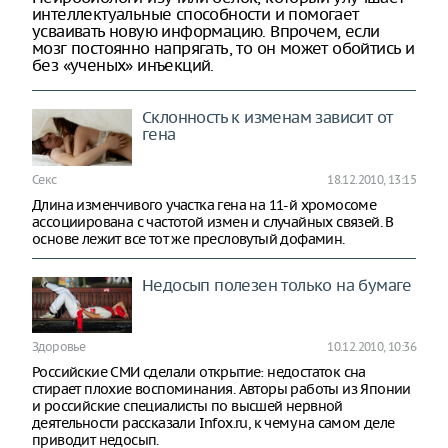
интеллектуальные способности и помогает
усваивать новую информацию. Впрочем, если
мозг постоянно напрягать, то он может обойтись и
без «ученых» инъекций.
Склонность к изменам зависит от
гена
Секс
18.12.2010, 13:15
Длина изменчивого участка гена на 11-й хромосоме
ассоциирована с частотой измен и случайных связей. В
основе лежит все тот же пресловутый дофамин.
Недосып полезен только на бумаге
Здоровье
10.12.2010, 10:36
Российские СМИ сделали открытие: недостаток сна
стирает плохие воспоминания. Авторы работы из Японии
и российские специалисты по высшей нервной
деятельности рассказали Infox.ru, к чему на самом деле
приводит недосып.