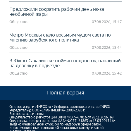
Предложили сократить рабочий день из-за
необычной жары
Общество
07.08.2026, 15:47
Метро Москвы стало восьмым чудом света по
мнению зарубежного политика
Общество
07.08.2026, 15:44
В Южно-Сахалинске пойман подросток, напавший
на девочку в подъезде
Общество
07.08.2026, 15:42
Полная версия
Сетевое издание INFOX.ru / Информационное агентство INFOX
Учредитель © ООО «СМАРТМЕДИА» 2008-2026 г.
Все права защищены.
Свидетельство о регистрации Эл № ФС77–67816 от 28.11.2016. 16+
Свидетельство о регистрации ИА № ФС 77 - 61863 от 18.05.2015 16+
выдано Федеральной службой по надзору в сфере связи,
информационных технологий и массовых коммуникаций