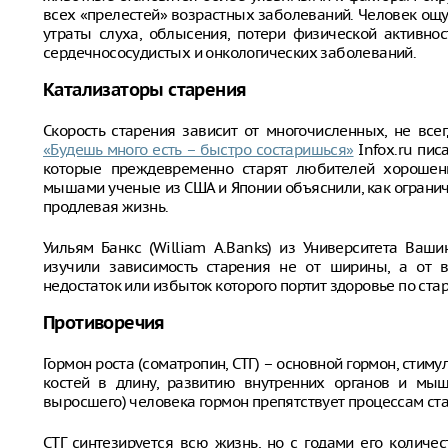
всех «прелестей» возрастных заболеваний. Человек ощу
утраты слуха, облысения, потери физической активно
сердечнососудистых и онкологических заболеваний.
Катализаторы старения
Скорость старения зависит от многочисленных, не все
«Будешь много есть – быстро состаришься»
Infox.ru пис
которые преждевременно старят любителей хорошень
мышами ученые из США и Японии объяснили, как огранич
продлевая жизнь.
Уильям Банкс (William A.Banks) из Университета Вашин
изучили зависимость старения не от ширины, а от в
недостаток или избыток которого портит здоровье по ста
Противоречия
Гормон роста (соматропин, СТГ) – основной гормон, стим
костей в длину, развитию внутренних органов и мыше
выросшего) человека гормон препятствует процессам ст
СТГ синтезируется всю жизнь, но с годами его количе