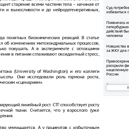
щает старение всеми частями тела – начиная от
Суд потребо
сти и выносливости и до нейродегенеративных,
избавиться 
Появилась и
петербуржен
действий бы
человека
гда понятных биохимических реакций. В статье
ал об изменениях митохондриальных процессов,
Новшества в
ко покушать. А в эксперименте с оглохшими
за ЖКУ для 
ения в питании сглаживают оксидантный стресс,
Правоохран
раскрыли фи
нацеленную 
гтона (University of Washington) и его коллеги
России
ысоты. Они исследовали роль гормона роста,
рческим «сценариям».
Северные ол
Шпицбергене
причине
Тысячи груз
улирующий линейный рост. СТГ способствует росту
границе Укр
чной ткани. Считается, что у взрослого (уже
арения.
Младенец ро
часа после 
ство уменьшается. А у пациентов с избыточным
матери, упав