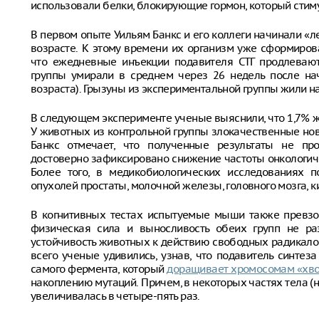
использовали белки, блокирующие гормон, который стиму
В первом опыте Уильям Банкс и его коллеги начинали 
возрасте. К этому времени их организм уже сформирова
что ежедневные инъекции подавителя СТГ продлевают
группы умирали в среднем через 26 недель после на
возраста). Грызуны из экспериментальной группы жили н
В следующем эксперименте ученые выяснили, что 1,7% 
У животных из контрольной группы злокачественные но
Банкс отмечает, что полученные результаты не пр
достоверно зафиксировано снижение частоты онкологич
Более того, в медикобиологических исследованиях п
опухолей простаты, молочной железы, головного мозга, к
В когнитивных тестах испытуемые мыши также превзо
физическая сила и выносливость обеих групп не раз
устойчивость животных к действию свободных радикало
всего ученые удивились, узнав, что подавитель синтеза
самого фермента, который
доращивает хромосомам «хв
накоплению мутаций. Причем, в некоторых частях тела (н
увеличивалась в четыре-пять раз.