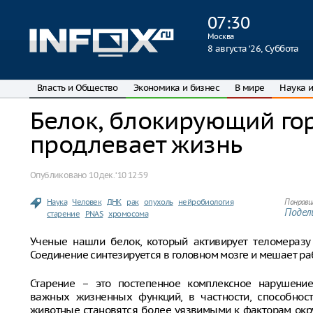
07
:
30
Москва
8 августа ‘26, Суббота
Власть и Общество
Экономика и бизнес
В мире
Наука и
Белок, блокирующий гор
продлевает жизнь
Опубликовано
10 дек. ‘10 12:59
Наука
Человек
ДНК
рак
опухоль
нейробиология
Понрави
Подели
старение
PNAS
хромосома
Ученые нашли белок, который активирует теломеразу 
Соединение синтезируется в головном мозге и мешает раб
Старение – это постепенное комплексное нарушение
важных жизненных функций, в частности, способнос
животные становятся более уязвимыми к факторам окр