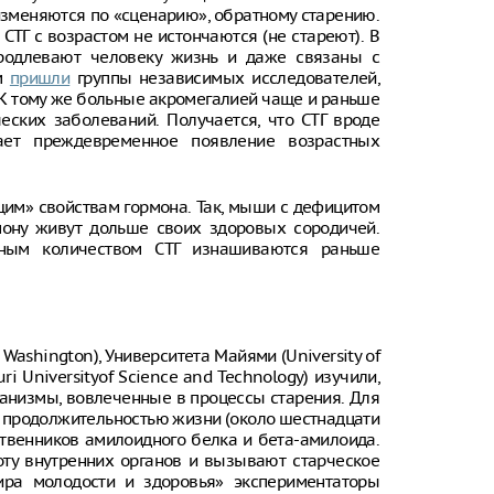
 изменяются по «сценарию», обратному старению.
СТГ с возрастом не истончаются (не стареют). В
Онищенко: в
быть введен
родлевают человеку жизнь и даже связаны с
ношение ма
ам
пришли
группы независимых исследователей,
К тому же больные акромегалией чаще и раньше
Звезда реал
еских заболеваний. Получается, что СТГ вроде
кошкой из о
ает преждевременное появление возрастных
отвращение 
"Автостат": 
импортиров
им» свойствам гормона. Так, мыши с дефицитом
Россию чере
мону живут дольше своих здоровых сородичей.
каналы в ию
чным количеством СТГ изнашиваются раньше
раза
Washington), Университета Майями (University of
i Universityof Science and Technology) изучили,
ханизмы, вовлеченные в процессы старения. Для
 продолжительностью жизни (около шестнадцати
твенников амилоидного белка и бета-амилоида.
оту внутренних органов и вызывают старческое
сира молодости и здоровья» экспериментаторы