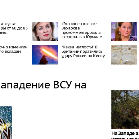
 августа:
«Это конец всего»:
ры от 60 до 85
Захарова
заны…
прокомментировала
фестиваль в Юрмале
очно изменили
"Какая наглость!" В
по вкладам
Британии поразились
удару России по Киеву
нападение ВСУ на
На Западе з