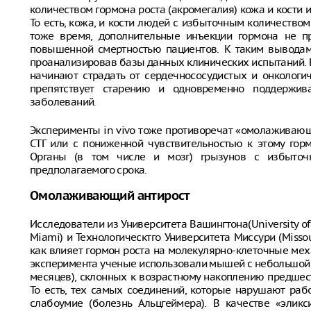
количеством гормона роста (акромегалия) кожа и кости
То есть, кожа, и кости людей с избыточным количеством 
тоже время, дополнительные инъекции гормона не п
повышенной смертностью пациентов. К таким вывод
проанализировав базы данных клинических испытаний. 
начинают страдать от сердечнососудистых и онкологич
препятствует старению и одновременно поддержив
заболеваний.
Эксперименты in vivo тоже противоречат «омолаживающ
СТГ или с пониженной чувствительностью к этому гор
Органы (в том числе и мозг) грызунов с избыто
предполагаемого срока.
Омолаживающий антирост
Исследователи из Университета Вашингтона(University of 
Miami) и Технологическтго Университета Миссури (Missour
как влияет гормон роста на молекулярно-клеточные ме
эксперимента ученые использовали мышей с небольшой
месяцев), склонных к возрастному накоплению предшес
То есть, тех самых соединений, которые нарушают раб
слабоумие (болезнь Альцгеймера). В качестве «элик