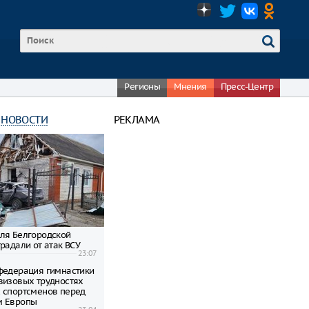
Регионы
Мнения
Пресс-Центр
 НОВОСТИ
РЕКЛАМА
ля Белгородской
радали от атак ВСУ
23:07
федерация гимнастики
визовых трудностях
 спортсменов перед
м Европы