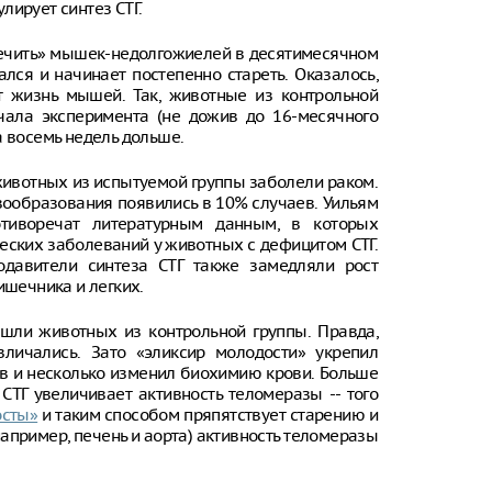
лирует синтез СТГ.
«лечить» мышек-недолгожиелей в десятимесячном
лся и начинает постепенно стареть. Оказалось,
 жизнь мышей. Так, животные из контрольной
чала эксперимента (не дожив до 16-месячного
а восемь недель дольше.
животных из испытуемой группы заболели раком.
вообразования появились в 10% случаев. Уильям
отиворечат литературным данным, в которых
еских заболеваний у животных с дефицитом СТГ.
одавители синтеза СТГ также замедляли рост
ишечника и легких.
шли животных из контрольной группы. Правда,
личались. Зато «эликсир молодости» укрепил
в и несколько изменил биохимию крови. Больше
 СТГ увеличивает активность теломеразы -- того
осты»
и таким способом пряпятствует старению и
апример, печень и аорта) активность теломеразы