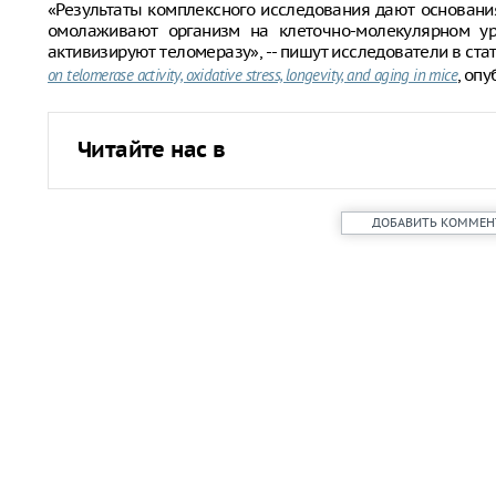
«Результаты комплексного исследования дают основания
омолаживают организм на клеточно-молекулярном уро
активизируют теломеразу», -- пишут исследователи в ста
, оп
on telomerase activity, oxidative stress, longevity, and aging in mice
Читайте нас в
ДОБАВИТЬ КОММЕН