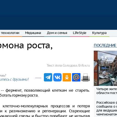
 технологии
Медицина
Дом и семья
LIfeStyle
Культура
мона роста,
ПОСЛЕДНИЕ
Текст:
Алла Солодова /Infox.ru
лось?
тесь с друзьями!
Четыре жите
-- фермент, позволяющий клеткам не стареть.
области пост
отать гормону роста.
Российская 
 клеточно-молекулярных процессов и потеря
сообщила о 
для ведущих
ти к размножению и регенерации. Стареющие
чемпионато
ужающей среды и быстро погибают, не испытав