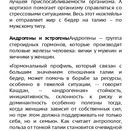
лучшей приспосабливаемости организма. А
кортизол помогает организму справляться со
стрессовыми ситуациями. Весь этот «коктейль»
и отправляет жир с бедер на талию – по
мужскому типу.
Андрогены — группа
Андрогены и эстрогены
стероидных гормонов, которые производят
половые железы человека: яички у мужчин и
яичники у женщин.
«Гормональный профиль, который связан с
большим значением отношения талии и
бедер, может помочь в борьбе за ресурсы,
особенно в тяжелой ситуации, -- говорит
Кашдан, -- «андрогенная» стойкость,
инициативность, склонность к риску и
доминантность особенно полезны тогда,
когда женщина зависит от собственных сил,
но при этом должна поддерживать не только
себя, но и семью». Как считает антрополог,
польза от тонкой талии становится очевидной