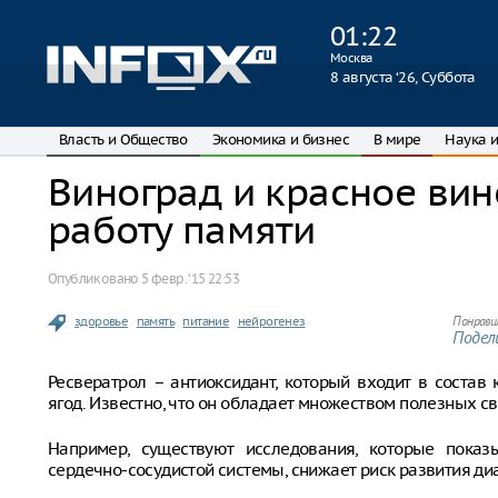
01
:
22
Москва
8 августа ‘26, Суббота
Власть и Общество
Экономика и бизнес
В мире
Наука и
Виноград и красное ви
работу памяти
Опубликовано
5 февр. ‘15 22:53
здоровье
память
питание
нейрогенез
Понрави
Подели
Ресвератрол – антиоксидант, который входит в состав 
ягод. Известно, что он обладает множеством полезных св
Например, существуют исследования, которые показ
сердечно-сосудистой системы, снижает риск развития ди