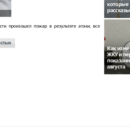
которые 
рассказы
сти произошел пожар в результате атаки, все
остью
Как изме
ЖКУ и пе
показани
августа