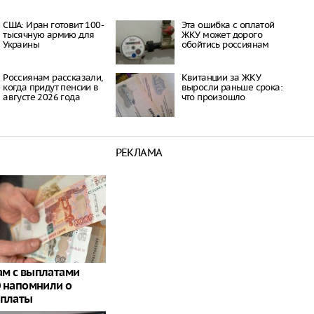
США: Иран готовит 100-
Эта ошибка с оплатой
тысячную армию для
ЖКУ может дорого
Украины
обойтись россиянам
Россиянам рассказали,
Квитанции за ЖКУ
когда придут пенсии в
выросли раньше срока:
августе 2026 года
что произошло
РЕКЛАМА
м с выплатами
0 напомнили о
оплаты