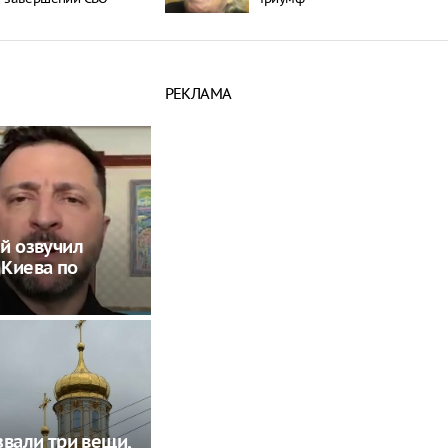
РЕКЛАМА
й озвучил
Киева по
звали три вещи,