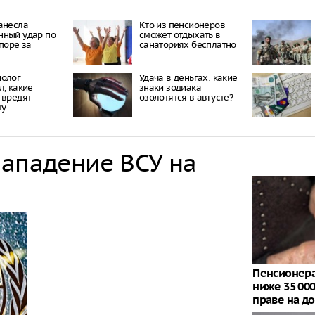
анесла
Кто из пенсионеров
нный удар по
сможет отдыхать в
споре за
санаториях бесплатно
нолог
Удача в деньгах: какие
л, какие
знаки зодиака
 вредят
озолотятся в августе?
му
нападение ВСУ на
Пенсионера
ниже 35 00
праве на д