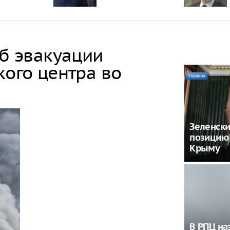
об эвакуации
кого центра во
Зеленски
позицию 
Крыму
В РПЦ на