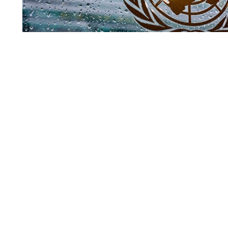
Совбез ООН
По мнению официального представителя Управления В
(УВКПЧ) Марты Уртадо, стороны, участвующие в конфли
меры для защиты мирных жителей от любых угроз.
Читать полн