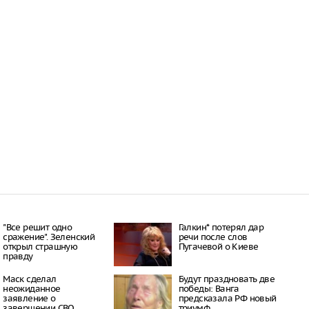
"Все решит одно
Галкин* потерял дар
сражение". Зеленский
речи после слов
открыл страшную
Пугачевой о Киеве
правду
Маск сделал
Будут праздновать две
неожиданное
победы: Ванга
заявление о
предсказала РФ новый
завершении СВО
триумф