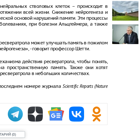
нейральных стволовых клеток – происходит в
Онищенко: в
ротяжении всей жизни. Снижение нейрогенеза и
быть введен
еской основой нарушений памяти. Эти процессы
ношение ма
болеваниях, при болезни Альцгеймера, а также
Звезда реал
кошкой из о
отвращение 
 ресвератрола может улучшать память в пожилом
нейрогенеза», - говорит профессор Шетти.
"Автостат": 
импортиров
ханизма действия ресвератрола, чтобы понять,
Россию чере
каналы в ию
на пространственную память. Также они хотят
раза
 ресвератрола в небольших количествах.
последнем номере журнала
Scientific Reports
(Nature
ТАРИЙ
(
0
)