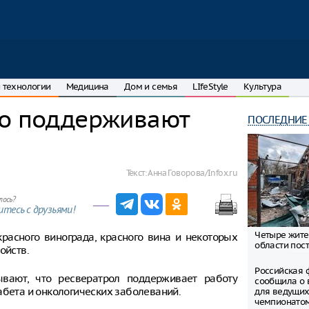
 технологии
Медицина
Дом и семья
LIfeStyle
Культура
но поддерживают
ПОСЛЕДНИЕ
Текст:
Анна Говорова/Infox.ru
лось?
тесь с друзьями!
Четыре жите
красного винограда, красного вина и некоторых
области пост
ойств.
Российская 
ывают, что ресвератрол поддерживает работу
сообщила о 
абета и онкологических заболеваний.
для ведущих
чемпионато