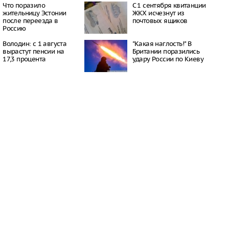
16:21
Что поразило
С 1 сентября квитанции
жительницу Эстонии
ЖКХ исчезнут из
 период простуд может
после переезда в
почтовых ящиков
о обязательное
Россию
сок
16:18
Володин: с 1 августа
"Какая наглость!" В
ити-шоу поужинала с
вырастут пенсии на
Британии поразились
дной миски, вызвав
17,3 процента
удару России по Киеву
у зрителей
16:15
объем
анных автомобилей в
з альтернативные
ле увеличился в 1,6
16:13