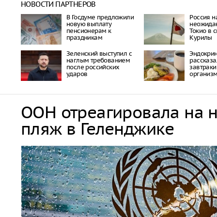
НОВОСТИ ПАРТНЕРОВ
В Госдуме предложили
Россия н
новую выплату
неожида
пенсионерам к
Токио в 
праздникам
Курилы
Зеленский выступил с
Эндокри
наглым требованием
рассказа
после российских
завтраки
ударов
организ
ООН отреагировала на 
пляж в Геленджике