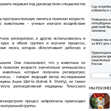
аружить медикам под руководством специалистов
Суд потребо
избавиться 
ть пространственную память в пожилом возрасте.
Появилась и
 с животными – ученые изучали воздействие
петербуржен
действий бы
человека
чала ресвератрол, а другая использовалась в
Новшества в
 крыс в обеих группах и изучали процессы,
за ЖКУ для 
оне мозга, которая обеспечивает рабочую и
Правоохран
раскрыли фи
нацеленную 
льными. Они показывают, что у животных из
России
 в пожилом возрасте значительно уменьшалась
 животных, которые получали ресвератрол,
Северные ол
лась», - говорит ведущий автор исследования
Шпицбергене
причине
цины Ашок Шетти (Ashok K. Shetty), он также
итута регенеративной медицины Техасского
МЫ РЕКОМЕ
Тысячи груз
границе Укр
 ресвератроле процесс нейрогенеза происходил
Младенец ро
 контрольной группы.
часа после 
матери, упав