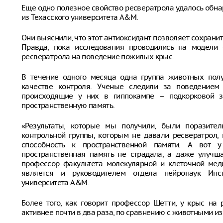
Еще одно полезное свойство ресвератрола удалось обн
из Техасского университета A&M.
Они выяснили, что этот антиоксидант позволяет сохрани
Правда, пока исследования проводились на модели
ресвератрола на поведение пожилых крыс.
В течение одного месяца одна группа животных полу
качестве контроля. Ученые следили за поведением
происходящие у них в гиппокампе – подкорковой з
пространственную память.
«Результаты, которые мы получили, были поразите
контрольной группы, которым не давали ресвератрол,
способность к пространственной памяти. А вот у
пространственная память не страдала, а даже улучша
профессор факультета молекулярной и клеточной меди
является и руководителем отдела нейронаук Инст
университета A&M.
Более того, как говорит профессор Шетти, у крыс на
активнее почти в два раза, по сравнению с животными из