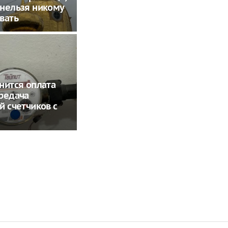
нельзя никому
вать
нится оплата
редача
й счетчиков с