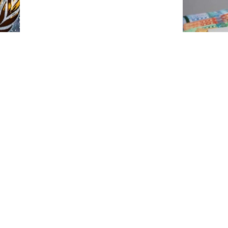
Закон с 1 а
от 60 до 85
ерховного комиссара ООН по правам человека
кте на Украине, обязаны принять все возможные
остью
"Придется н
Западе выск
Россией