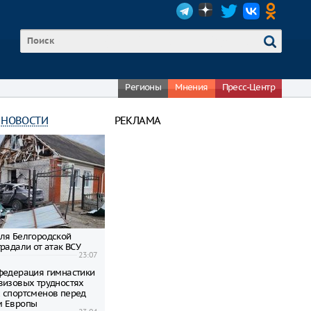
Регионы
Мнения
Пресс-Центр
 НОВОСТИ
РЕКЛАМА
ля Белгородской
радали от атак ВСУ
23:07
федерация гимнастики
визовых трудностях
 спортсменов перед
м Европы