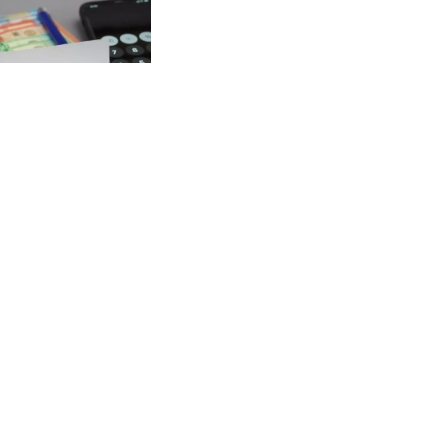
вгуста: пенсионеры
 лет обязаны…
анести удар". На
азались о войне с