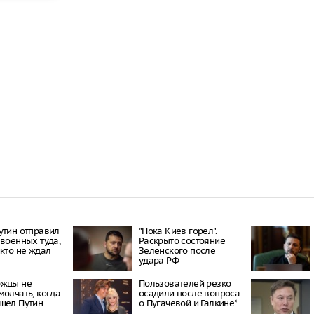
утин отправил
"Пока Киев горел".
 военных туда,
Раскрыто состояние
икто не ждал
Зеленского после
удара РФ
ржцы не
Пользователей резко
молчать, когда
осадили после вопроса
шел Путин
о Пугачевой и Галкине*