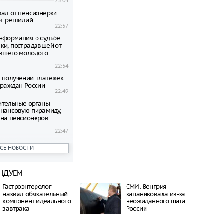
23:04
вал от пенсионерки
от рептилий
22:57
нформация о судьбе
ки, пострадавшей от
вшего молодого
22:54
 получении платежек
граждан России
22:49
ительные органы
нансовую пирамиду,
на пенсионеров
22:47
ени гибнут на
ВСЕ НОВОСТИ
 по неизвестной
22:42
НДУЕМ
овиков застряли на
аины и Польши
Гастроэнтеролог
СМИ: Венгрия
22:38
назвал обязательный
запаниковала из-за
дился спустя полтора
компонент идеального
неожиданного шага
трагической гибели
завтрака
России
шей с 10-го этажа