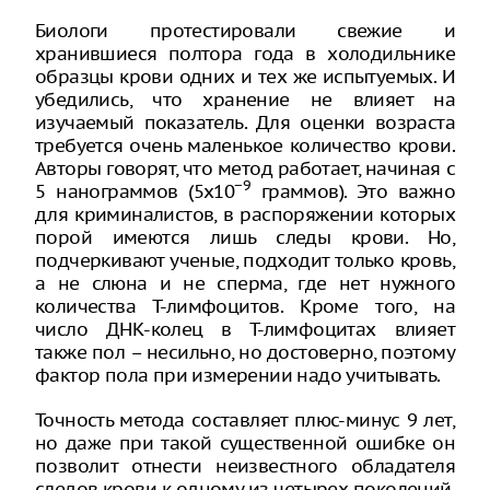
Биологи протестировали свежие и
хранившиеся полтора года в холодильнике
образцы крови одних и тех же испытуемых. И
убедились, что хранение не влияет на
изучаемый показатель. Для оценки возраста
требуется очень маленькое количество крови.
Авторы говорят, что метод работает, начиная с
−9
5 нанограммов (5х10
граммов). Это важно
для криминалистов, в распоряжении которых
порой имеются лишь следы крови. Но,
подчеркивают ученые, подходит только кровь,
а не слюна и не сперма, где нет нужного
количества Т-лимфоцитов. Кроме того, на
число ДНК-колец в Т-лимфоцитах влияет
также пол – несильно, но достоверно, поэтому
фактор пола при измерении надо учитывать.
Точность метода составляет плюс-минус 9 лет,
но даже при такой существенной ошибке он
позволит отнести неизвестного обладателя
следов крови к одному из четырех поколений,