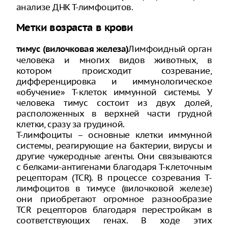
анализе ДНК Т-лимфоцитов.
Метки возраста в крови
Лимфоидный орган
тимус (вилочковая железа)
человека и многих видов животных, в
котором происходит созревание,
дифференцировка и иммунологическое
«обучение» T-клеток иммунной системы. У
человека тимус состоит из двух долей,
расположенных в верхней части грудной
клетки, сразу за грудиной.
Т-лимфоциты – основные клетки иммунной
системы, реагирующие на бактерии, вирусы и
другие чужеродные агенты. Они связываются
с белками-антигенами благодаря Т-клеточным
рецепторам (TCR). В процессе созревания Т-
лимфоцитов в тимусе (вилочковой железе)
они приобретают огромное разнообразие
TCR рецепторов благодаря перестройкам в
соответствующих генах. В ходе этих