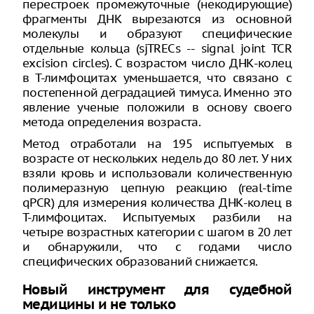
перестроек промежуточные (некодирующие)
фрагменты ДНК вырезаются из основной
молекулы и образуют специфические
отдельные кольца (sjTRECs -- signal joint TCR
excision circles). С возрастом число ДНК-колец
в Т-лимфоцитах уменьшается, что связано с
постепенной деградацией тимуса. Именно это
явление ученые положили в основу своего
метода определения возраста.
Метод отработали на 195 испытуемых в
возрасте от нескольких недель до 80 лет. У них
взяли кровь и использовали количественную
полимеразную цепную реакцию (real-time
qPCR) для измерения количества ДНК-колец в
Т-лимфоцитах. Испытуемых разбили на
четыре возрастных категории с шагом в 20 лет
и обнаружили, что с годами число
специфических образований снижается.
Новый инструмент для судебной
медицины и не только