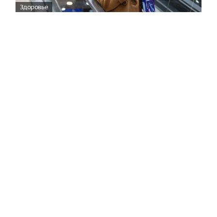
Здоровье
Вирусам вопреки: практическое
руководство по противовирусной
защите
08:00
Поздняя осень — время, когда «мелочи» решают
исход сезона.
Полная версия