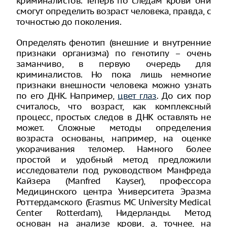
криминалистов. Теперь по следам крови они
смогут определить возраст человека, правда, с
точностью до поколения.
Определять фенотип (внешние и внутренние
признаки организма) по генотипу – очень
заманчиво, в первую очередь для
криминалистов. Но пока лишь немногие
признаки внешности человека можно узнать
по его ДНК. Например,
цвет глаз
. До сих пор
считалось, что возраст, как комплексный
процесс, простых следов в ДНК оставлять не
может. Сложные методы определения
возраста основаны, например, на оценке
укорачивания теломер. Намного более
простой и удобный метод предложили
исследователи под руководством Манфреда
Кайзера (Manfred Kayser), профессора
Медицинского центра Университета Эразма
Роттердамского (Erasmus MC University Medical
Center Rotterdam), Нидерланды. Метод
основан на анализе крови, а, точнее, на