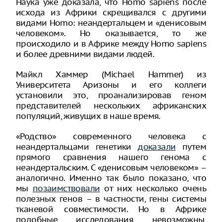
Наука уже доказала, что Homo sapiens после
исхода из Африки скрещивался с другими
видами Homo: неандертальцем и «денисовым
человеком». Но оказывается, то же
происходило и в Африке между Homo sapiens
и более древними видами людей.
Майкл Хаммер (Michael Hammer) из
Университета Аризоны и его коллеги
установили это, проанализировав геном
представителей нескольких африканских
популяций, живущих в наше время.
«Родство» современного человека с
неандертальцами генетики
доказали
путем
прямого сравнения нашего генома с
неандертальским. С «денисовым человеком» –
аналогично. Именно так было показано, что
мы
позаимствовали
от них несколько очень
полезных генов – в частности, гены системы
тканевой совместимости. Но в Африке
подобные исследования невозможны,