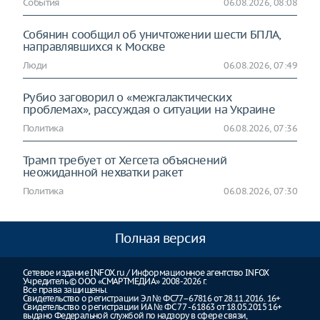
События
06.08.2026, 08:08
Собянин сообщил об уничтожении шести БПЛА,
направлявшихся к Москве
Люди
06.08.2026, 07:49
Рубио заговорил о «межгалактических
проблемах», рассуждая о ситуации на Украине
Политика
06.08.2026, 07:36
Трамп требует от Хегсета объяснений
неожиданной нехватки ракет
Политика
06.08.2026, 07:30
Полная версия
Сетевое издание INFOX.ru / Информационное агентство INFOX
Учредитель © ООО «СМАРТМЕДИА» 2008-2026 г.
Все права защищены.
Свидетельство о регистрации Эл № ФС77–67816 от 28.11.2016. 16+
Свидетельство о регистрации ИА № ФС 77 - 61863 от 18.05.2015 16+
выдано Федеральной службой по надзору в сфере связи,