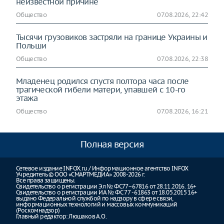
неизвестной причине
Общество
07.08.2026, 22:42
Тысячи грузовиков застряли на границе Украины и
Польши
Общество
07.08.2026, 22:38
Младенец родился спустя полтора часа после
трагической гибели матери, упавшей с 10-го
этажа
Общество
07.08.2026, 16:21
Полная версия
Сетевое издание INFOX.ru / Информационное агентство INFOX
Учредитель © ООО «СМАРТМЕДИА» 2008-2026 г.
Все права защищены.
Свидетельство о регистрации Эл № ФС77–67816 от 28.11.2016. 16+
Свидетельство о регистрации ИА № ФС 77 - 61863 от 18.05.2015 16+
выдано Федеральной службой по надзору в сфере связи,
информационных технологий и массовых коммуникаций
(Роскомнадзор)
Главный редактор: Люшаков А.О.