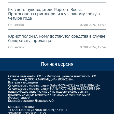
Бывшего руководителя Popcorn Books
Протопопова приговорили к условному сроку в
четыре года
Общество
07.08.2026, 15:57
Юрист пояснил, кому достанутся средства в случае
банкротства продавца
Общество
07.08.2026, 15:56
Полная версия
Сетевое издание INFOX.ru / Информационное агентство INFOX
Учредитель © ООО «СМАРТМЕДИА» 2008-2026 г.
Все права защищены.
Свидетельство о регистрации Эл № ФС77–67816 от 28.11.2016. 16+
Свидетельство о регистрации ИА № ФС 77 - 61863 от 18.05.2015 16+
выдано Федеральной службой по надзору в сфере связи,
информационных технологий и массовых коммуникаций
(Роскомнадзор)
Главный редактор: Люшаков А.О.
Контакты редакции
115201, Москва, ул.Котляковская д.3 стр.13
тел./факс: +7 (495) 540-4199