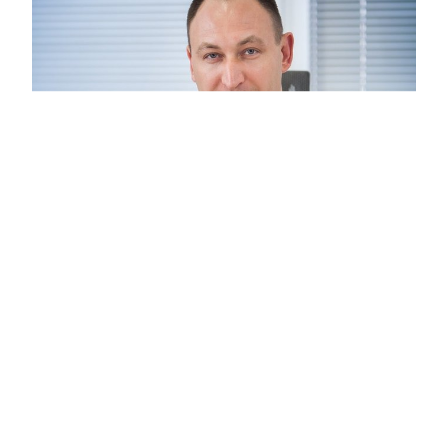
Московские кадры: Суниев Альберт
Альфатович
20:58
Москва признана одним из самых
привлекательных мегаполисов мира.