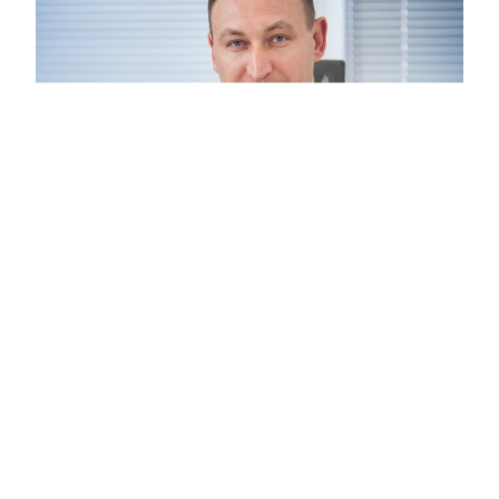
Московские кадры: Суниев Альберт
Альфатович
20:58
Москва признана одним из самых
привлекательных мегаполисов мира.