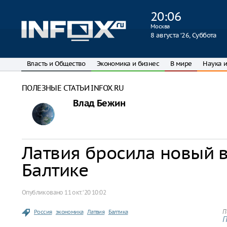
20
:
06
Москва
8 августа ‘26, Суббота
Власть и Общество
Экономика и бизнес
В мире
Наука и
ПОЛЕЗНЫЕ СТАТЬИ INFOX.RU
Влад Бежин
Латвия бросила новый 
Балтике
Опубликовано
11 окт. ‘20 10:02
Россия
экономика
Латвия
Балтика
П
П