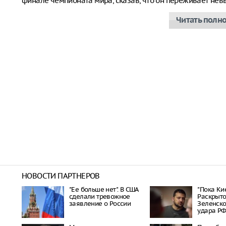
финале чемпионата мира, сказав, что он переживает не
Читать полн
НОВОСТИ ПАРТНЕРОВ
"Ее больше нет". В США
"Пока Кие
сделали тревожное
Раскрыто
заявление о России
Зеленско
удара Р