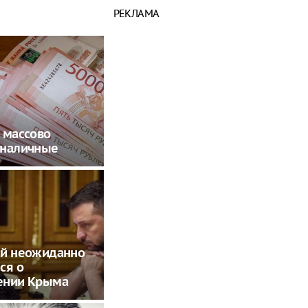
РЕКЛАМА
 массово
 наличные
ий неожиданно
ся о
ении Крыма