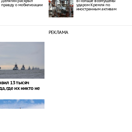
Делягин раскрыл
В Польше возмущены
правду о мобилизации
ударом Кремля по
иностранным активам
РЕКЛАМА
авил 13 тысяч
а, где их никто не