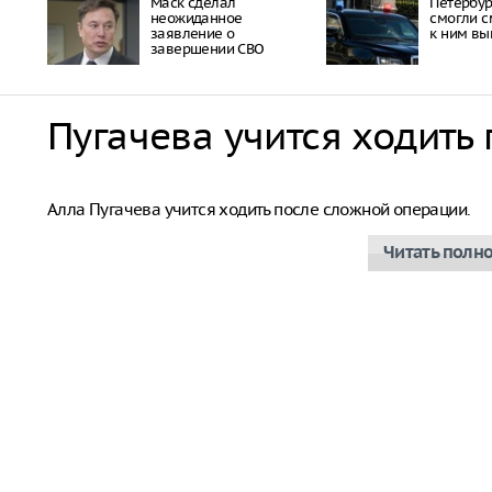
Маск сделал
Петербу
неожиданное
смогли с
заявление о
к ним вы
завершении СВО
Пугачева учится ходить
Алла Пугачева
Алла Пугачева учится ходить после сложной операции.
Читать полн