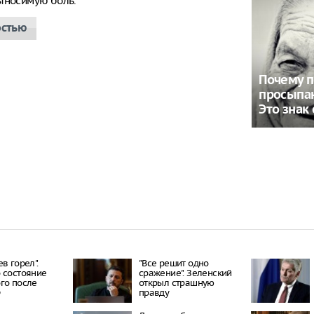
выносимую боль.
остью
Почему 
просыпаю
Это знак
в горел".
"Все решит одно
 состояние
сражение". Зеленский
го после
открыл страшную
Ф
правду