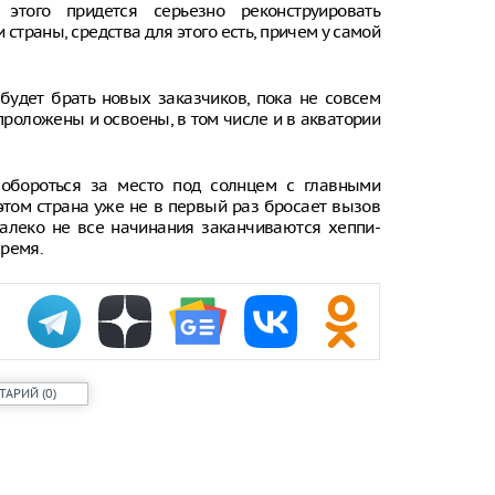
этого придется серьезно реконструировать
застревания
 страны, средства для этого есть, причем у самой
Антонио Бан
мнением о с
 будет брать новых заказчиков, пока не совсем
Психиатр об
проложены и освоены, в том числе и в акватории
совместных 
Онколог Ива
опасных для
побороться за место под солнцем с главными
в ванной ко
этом страна уже не в первый раз бросает вызов
далеко не все начинания заканчиваются хеппи-
Огурец: как 
время.
наступления
ТАРИЙ
(
0
)