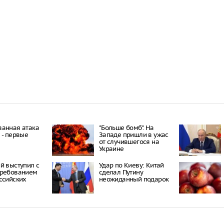
ванная атака
"Больше бомб". На
 - первые
Западе пришли в ужас
от случившегося на
Украине
й выступил с
Удар по Киеву: Китай
требованием
сделал Путину
ссийских
неожиданный подарок