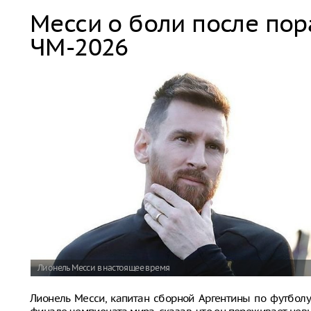
Месси о боли после по
ЧМ-2026
Лионель Месси в настоящее время
Лионель Месси, капитан сборной Аргентины по футболу