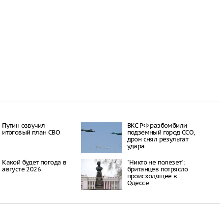
Путин озвучил
ВКС РФ разбомбили
итоговый план СВО
подземный город ССО,
дрон снял результат
удара
Какой будет погода в
"Никто не полезет":
августе 2026
британцев потрясло
происходящее в
Одессе