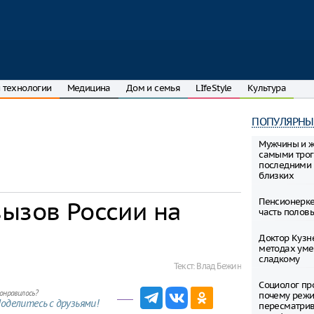
 технологии
Медицина
Дом и семья
LIfeStyle
Культура
ПОПУЛЯРНЫ
Мужчины и 
самыми тро
последними 
близких
Пенсионерке
вызов России на
часть полов
Доктор Кузн
методах уме
сладкому
Текст:
Влад Бежин
Социолог пр
онравилось?
почему режи
оделитесь с друзьями!
пересматрив