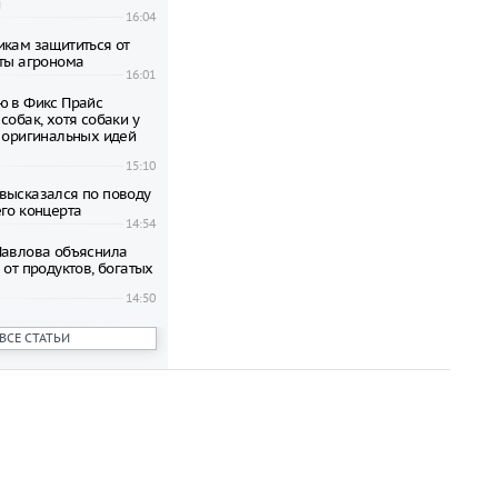
и
16:04
икам защититься от
еты агронома
16:01
ю в Фикс Прайс
собак, хотя собаки у
0 оригинальных идей
15:10
высказался по поводу
его концерта
14:54
Павлова объяснила
 от продуктов, богатых
14:50
 количество исков о
ВСЕ СТАТЬИ
ррупционных средств в
21:34
привезла в Россию
о стоимостью 2
блей и была
21:29
для россиян в случае