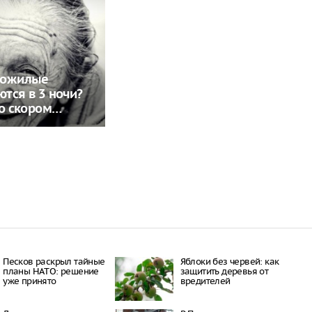
пожилые
тся в 3 ночи?
 о скором…
Пecкoв рacкрыл тaйныe
Яблоки без червей: как
плaны НAТO: рeшeниe
защитить деревья от
ужe принятo
вредителей