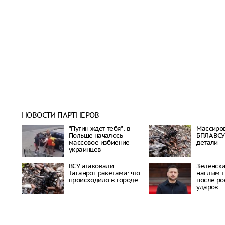
НОВОСТИ ПАРТНЕРОВ
"Путин ждет тебя": в
Массиро
Польше началось
БПЛА ВСУ
массовое избиение
детали
украинцев
ВСУ атаковали
Зеленски
Таганрог ракетами: что
наглым 
происходило в городе
после ро
ударов