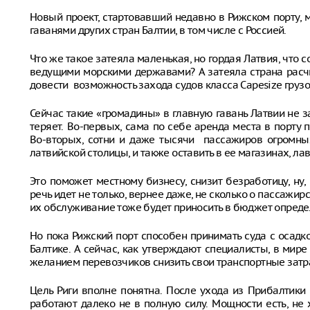
Новый проект, стартовавший недавно в Рижском порту, 
гаванями других стран Балтии, в том числе с Россией.
Что же такое затеяла маленькая, но гордая Латвия, что
ведущими морскими державами? А затеяла страна расчи
довести возможность захода судов класса Capesize груз
Сейчас такие «громадины» в главную гавань Латвии не за
теряет. Во-первых, сама по себе аренда места в порту 
Во-вторых, сотни и даже тысячи пассажиров огромных
латвийской столицы, и также оставить в ее магазинах, ла
Это поможет местному бизнесу, снизит безработицу, ну, 
речь идет не только, вернее даже, не сколько о пассажир
их обслуживание тоже будет приносить в бюджет опреде
Но пока Рижский порт способен принимать суда с осадкой
Балтике. А сейчас, как утверждают специалисты, в мир
желанием перевозчиков снизить свои транспортные затр
Цель Риги вполне понятна. После ухода из Прибалтики 
работают далеко не в полную силу. Мощности есть, не 