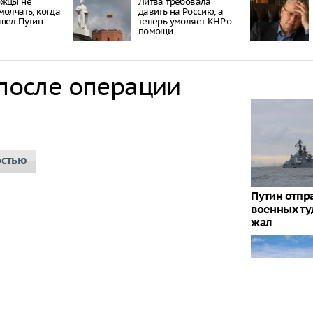
ржцы не
Литва требовала
молчать, когда
давить на Россию, а
шел Путин
теперь умоляет КНР о
помощи
 после операции
остью
Путин отпр
военных туд
жал