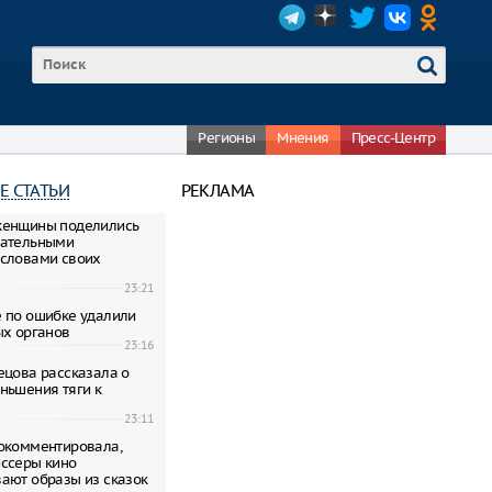
Регионы
Мнения
Пресс-Центр
Е СТАТЬИ
РЕКЛАМА
женщины поделились
гательными
словами своих
23:21
 по ошибке удалили
ых органов
23:16
ецова рассказала о
ньшения тяги к
23:11
окомментировала,
ссеры кино
ают образы из сказок