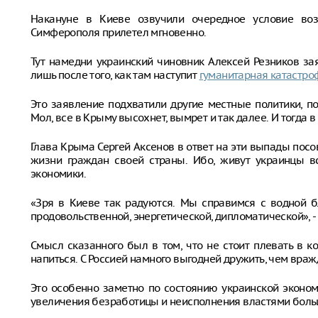
Накануне в Киеве озвучили очередное условие во
Симферополя прилетел мгновенно.
Тут намедни украинский чиновник Алексей Резников за
лишь после того, как там наступит
гуманитарная катастро
Это заявление подхватили другие местные политики, п
Мол, все в Крыму высохнет, вымрет и так далее. И тогда 
Глава Крыма Сергей Аксенов в ответ на эти выпады посо
жизни граждан своей страны. Ибо, живут украинцы 
экономики.
«Зря в Киеве так радуются. Мы справимся с водной бл
продовольственной, энергетической, дипломатической», -
Смысл сказанного был в том, что не стоит плевать в к
напиться. С Россией намного выгодней дружить, чем враж
Это особенно заметно по состоянию украинской эконом
увеличения безработицы и неисполнения властями боль