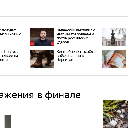
о получат
Зеленский выступил с
тысяч новых
наглым требованием
после российских
ударов
с 1 августа
Киев обречён: особые
 пенсии на
войска зашли в
цента
Чернигов
ражения в финале