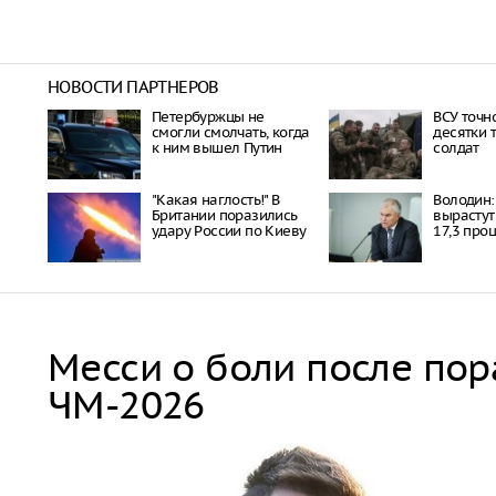
НОВОСТИ ПАРТНЕРОВ
Петербуржцы не
ВСУ точн
смогли смолчать, когда
десятки 
к ним вышел Путин
солдат
"Какая наглость!" В
Володин: 
Британии поразились
вырастут
удару России по Киеву
17,3 про
Месси о боли после по
ЧМ-2026