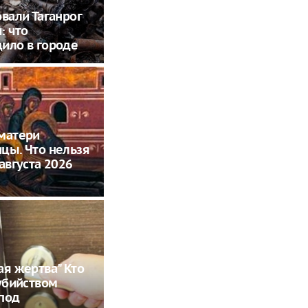
овали Таганрог
: что
ило в городе
матери
цы. Что нельзя
 августа 2026
ая жертва" Кто
 убийством
под