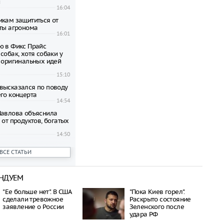
и
16:04
икам защититься от
еты агронома
16:01
ю в Фикс Прайс
собак, хотя собаки у
0 оригинальных идей
15:10
высказался по поводу
его концерта
14:54
Павлова объяснила
 от продуктов, богатых
14:50
 количество исков о
ВСЕ СТАТЬИ
ррупционных средств в
21:34
НДУЕМ
привезла в Россию
о стоимостью 2
"Ее больше нет". В США
"Пока Киев горел".
блей и была
сделали тревожное
Раскрыто состояние
заявление о России
Зеленского после
21:29
удара РФ
для россиян в случае