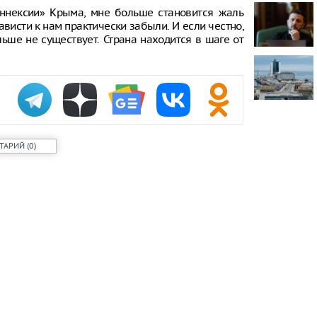
застревания
аннексии» Крыма, мне больше становится жаль
висти к нам практически забыли. И если честно,
Антонио Бан
ьше не существует. Страна находится в шаге от
мнением о с
Психиатр об
совместных 
Онколог Ива
опасных для
в ванной ко
ТАРИЙ
(
0
)
Огурец: как 
наступления