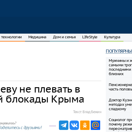
 технологии
Медицина
Дом и семья
LIfeStyle
Культура
ПОПУЛЯРНЫ
Мужчины и 
самыми тро
последними 
близких
Пенсионерке
еву не плевать в
часть полов
й блокады Крыма
Доктор Кузн
методах уме
сладкому
Текст:
Влад Бежин
Социолог пр
онравилось?
почему режи
оделитесь с друзьями!
пересматрив