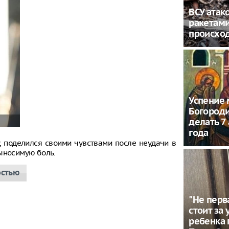
ВСУ атак
ракетами
происход
Успение 
Богороди
делать 7
года
, поделился своими чувствами после неудачи в
выносимую боль.
остью
"Не перв
стоит за
ребенка 