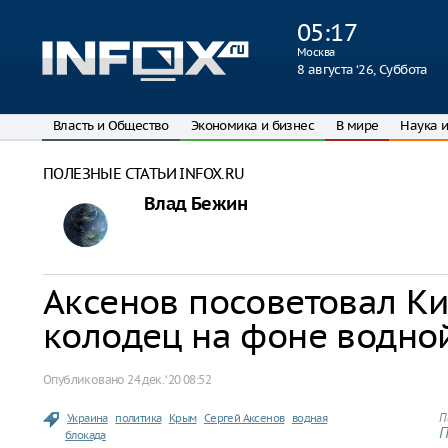
05
:
17
Москва
8 августа ‘26, Суббота
Власть и Общество
Экономика и бизнес
В мире
Наука и
ПОЛЕЗНЫЕ СТАТЬИ INFOX.RU
Влад Бежин
Аксенов посоветовал Ки
колодец на фоне водно
Опубликовано
24 дек. ‘20 08:52
Украина
политика
Крым
Сергей Аксенов
водная
П
П
блокада