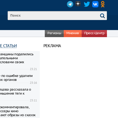
Регионы
Мнения
Пресс-Центр
Е СТАТЬИ
РЕКЛАМА
женщины поделились
гательными
словами своих
23:21
 по ошибке удалили
ых органов
23:16
ецова рассказала о
ньшения тяги к
23:11
окомментировала,
ссеры кино
ают образы из сказок