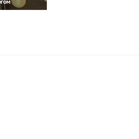
ргом
Увеличилось число
После удара по Киеву
задержанных за
жители заговорили на
массовую драку в
русском
Челябинске
Когда выкапывать
Челябинец поймал
картофель на хранение
царь-щуку
РЕКЛАМА