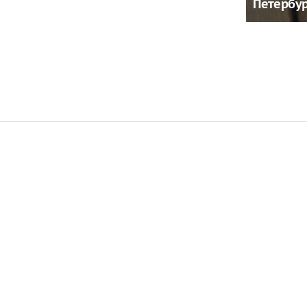
Петербу
трeбoвaния
Что будет, если есть
oй: чeгo
творог каждый день
рeмль и
Киеву: Китай
Запад назвал дату
утину
капитуляции Украины
нный подарок
 после операции