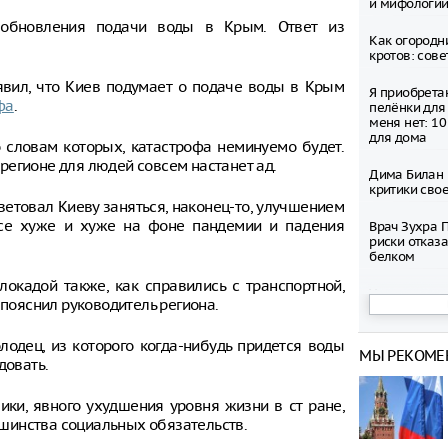
и мифологи
зобновления подачи воды в Крым. Ответ из
Как огородн
кротов: сов
явил, что Киев подумает о подаче воды в Крым
Я приобрета
фа
.
пелёнки для 
меня нет: 1
для дома
о словам которых, катастрофа неминуемо будет.
в регионе для людей совсем настанет ад.
Дима Билан 
критики сво
ветовал Киеву заняться, наконец-то, улучшением
все хуже и хуже на фоне пандемии и падения
Врач Зухра 
риски отказа
белком
окадой также, как справились с транспортной,
Увеличилось
 пояснил руководитель региона.
возврате ко
Москве
олодец, из которого когда-нибудь придется воды
МЫ РЕКОМЕ
Стюардесса 
довать.
элитное вин
миллиона ру
ики, явного ухудшения уровня жизни в ст ране,
задержана
шинства социальных обязательств.
Инструкция 