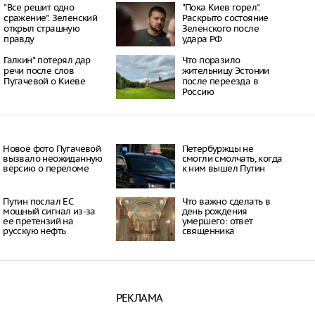
ивоте после 45 лет
"Все решит одно
"Пока Киев горел".
14:39
сражение". Зеленский
Раскрыто состояние
бака приносит тапки и
открыл страшную
Зеленского после
рытое значение её
правду
удара РФ
14:39
Галкин* потерял дар
Что поразило
речи после слов
жительницу Эстонии
питанию Лебедева
Пугачевой о Киеве
после переезда в
 как правильно
Россию
ь рацион в жаркую
23:18
еев отметил, что
ает зубы более
Новое фото Пугачевой
Петербуржцы не
вызвало неожиданную
смогли смолчать, когда
23:14
версию о переломе
к ним вышел Путин
привычек,
ющих улучшению
 энергии на весь день
Путин послал ЕС
Что важно сделать в
21:14
мощный сигнал из-за
день рождения
ее претензий на
умершего: ответ
 что смогу встать»:
русскую нефть
священника
сстанавливается после
ерации
15:36
РЕКЛАМА