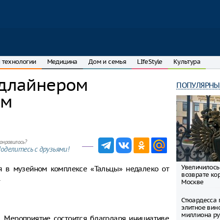
 технологии
Медицина
Дом и семья
LIfeStyle
Культура
едлайнером
ПОПУЛЯРНЫ
ом
онравилось?
оделитесь с друзьями!
Увеличилось
ся в музейном комплексе «Тальцы» недалеко от
возврате ко
.
Москве
Стюардесса 
элитное вин
миллиона ру
. Мероприятие состоится благодаря инициативе