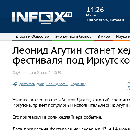
14
:
26
Москва
7 августа ‘26, Пятница
Власть и Общество
Экономика и бизнес
В мире
Наука и
Леонид Агутин станет х
фестиваля под Иркутск
Опубликовано
21 мая ‘24 10:59
фестиваль
джаз
Леонид Агутин
хедлайнер
П
П
Участие в фестивале «Ангара-Джаз», который состоит
Иркутска, примет популярный исполнитель Леонид Агутин
Его пригласили в роли хедлайнера события.
Дата проведения фестиваля намечена на 13 и 14 июня