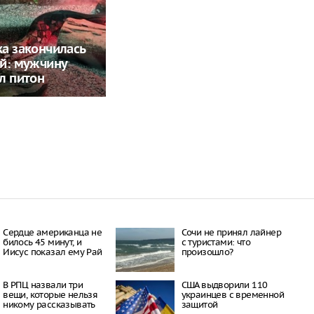
а закончилась
й: мужчину
л питон
Сердце американца не
Сочи не принял лайнер
билось 45 минут, и
с туристами: что
Иисус показал ему Рай
произошло?
В РПЦ назвали три
США выдворили 110
вещи, которые нельзя
украинцев с временной
никому рассказывать
защитой