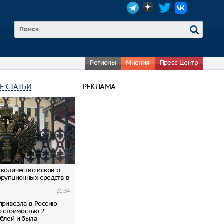
Регионы
Мнения
Пресс-Центр
Е СТАТЬИ
РЕКЛАМА
 количество исков о
ррупционных средств в
21:34
привезла в Россию
о стоимостью 2
блей и была