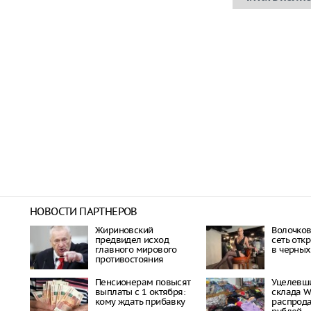
НОВОСТИ ПАРТНЕРОВ
Жириновский
Волочков
предвидел исход
сеть отк
главного мирового
в черных
противостояния
Пенсионерам повысят
Уцелевши
выплаты с 1 октября:
склада Wi
кому ждать прибавку
распрода