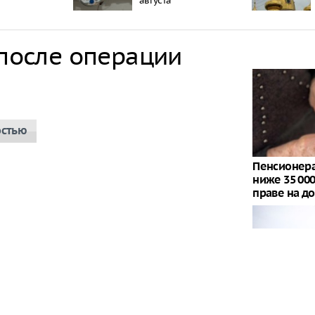
августа
 после операции
остью
Пенсионера
ниже 35 00
праве на д
"Никто не п