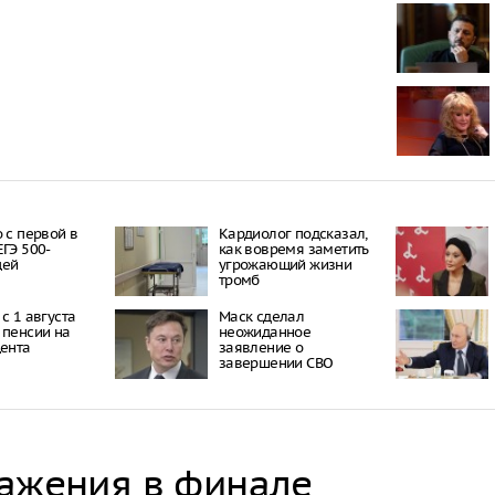
от жира на ж
Когда моя со
игрушки: ск
подарков
Эксперт по 
рассказала,
организоват
погоду
Доктор Моис
вейпинг дел
о с первой в
Кардиолог подсказал,
уязвимыми
ЕГЭ 500-
как вовремя заметить
цей
угрожающий жизни
тромб
6 утренних 
способству
настроения и
с 1 августа
Маск сделал
 пенсии на
неожиданное
цента
заявление о
«Не ожидала,
завершении СВО
Пугачева во
сложной оп
ражения в финале