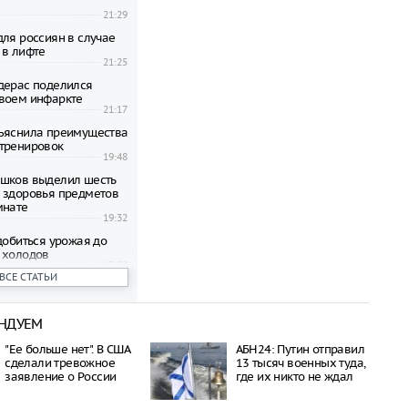
21:29
для россиян в случае
 в лифте
21:25
дерас поделился
воем инфаркте
21:17
ъяснила преимущества
тренировок
19:48
шков выделил шесть
 здоровья предметов
мнате
19:32
добиться урожая до
 холодов
17:39
ВСЕ СТАТЬИ
редупредила о
 угрозе от фумигаторов
их животных
НДУЕМ
17:38
ъяснила важные
"Ее больше нет". В США
АБН24: Путин отправил
ча для человека
сделали тревожное
13 тысяч военных туда,
15:48
заявление о России
где их никто не ждал
азал, как избавиться