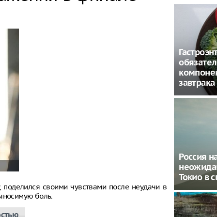
Гастроэн
обязате
компонен
завтрака
Россия н
неожида
Токио в 
, поделился своими чувствами после неудачи в
выносимую боль.
остью