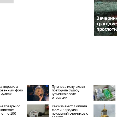
Вечеринк
трагедие
проглоти
а поразила
Пугачева испугалась
ровенным фото
повторить судьбу
 чулках
Гурченко после
операции
е товары со
Как изменится оплата
ldberries
ЖКУ и передача
ют по 100
показаний счетчиков с