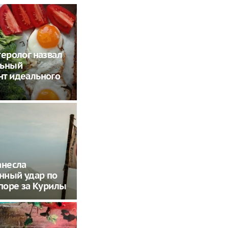
теролог назвал
льный
т идеального
анесла
нный удар по
споре за Курилы