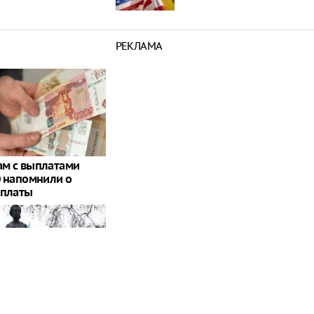
РЕКЛАМА
м с выплатами
0 напомнили о
оплаты
олезет": британцев