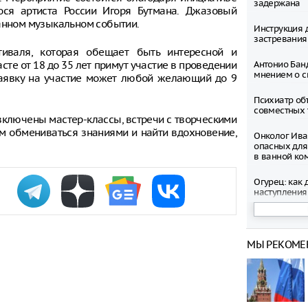
задержана
ся артиста России Игоря Бутмана. Джазовый
данном музыкальном событии.
Инструкция 
застревания
тиваля, которая обещает быть интересной и
те от 18 до 35 лет примут участие в проведении
Антонио Бан
мнением о с
 заявку на участие может любой желающий до 9
Психиатр об
совместных 
включены мастер-классы, встречи с творческими
ам обмениваться знаниями и найти вдохновение,
Онколог Ива
опасных для
в ванной ко
Огурец: как 
наступления
Ветеринар п
критической
для домашн
МЫ РЕКОМЕ
Психолог об
аспекты пла
Тренер расск