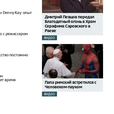
одит меры по защите
к БПЛА в список
емонтных работ
 Denny Kay: опыт
20:48
Дмитрий Певцов передал
едний богатырь.
Благодатный огонь в Храм
рал почти 45
Серафима Саровского в
ублей в день
Раеве
ью с режиссером
20:42
ВИДЕО
бъявил о намерении
пецоперацию по
отив России
20:27
сство постоянно
ом
ет время
Папа римский встретился с
Человеком-пауком
ВИДЕО