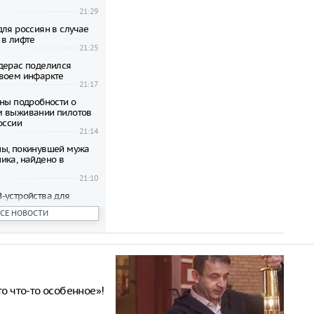
21:29
для россиян в случае
 в лифте
21:25
дерас поделился
воем инфаркте
21:17
тны подробности о
м выживании пилотов
оссии
21:14
ы, покинувшей мужа
ика, найдено в
21:10
-устройства для
пьютера
ВСЕ НОВОСТИ
21:07
пал в Катуни после
одки в Алтае
21:02
квы настоятельно
ать укрытий под
то что-то особенное»!
ыми деревьями во
годы
21:02