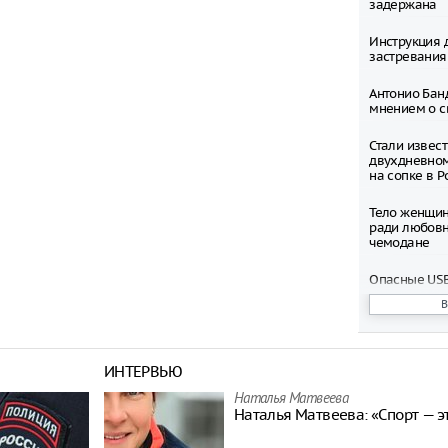
задержана
Инструкция 
застревания
Антонио Бан
мнением о с
Стали извес
двухдневно
на сопке в Р
Тело женщин
ради любовн
чемодане
Опасные USB
вашего ком
Мужчина про
падения из л
ИНТЕРВЬЮ
Жителей Мос
Наталья Матвeева
просят избег
Наталья Матвeева: «Спорт — э
определённ
время непо