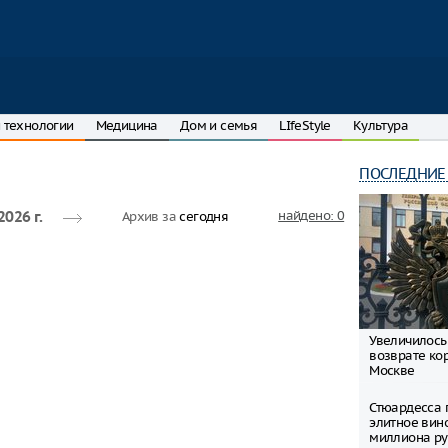
 технологии
Медицина
Дом и семья
LIfeStyle
Культура
ПОСЛЕДНИЕ
найдено: 0
Архив за
сегодня
2026 г.
Увеличилось
возврате ко
Москве
Стюардесса 
элитное вин
миллиона ру