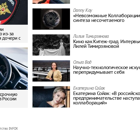
Минтранс вв
дорог от ата
Danny Kay
дорожных р
«Невозможные Коллаборации»
синтеза несочетаемого
Фильм "Посл
ии
Колобок" соб
ю из-за
миллионов р
Лилия Тимирзянова
 дочери с
премьеры
Кино как Китеж-град. Интерв
Лилей Тимирзяновой
Зеленский о
запустить с
санкциям пр
Ольга Вад
Научно-технологическое иску
перепридумывает себя
Екатерина Сойак
Екатерина Сойак: «В российск
осрочную
предпринимательстве наступа
в России
коллабораций»
тство INFOX