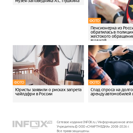
музея-заповедника А.С. Пушкина
ФОТО
Пенсионерка из Росс
обратилась в полици
жестокого обращения
внучкой
ФОТО
ФОТО
Юристы заявили о рисках запрета
Спад спроса на долг
чайлдфри в России
аренду автомобилей 
Сетевое издание INFOX.ru / Информационное аген
Учредитель © ООО «СМАРТМЕДИА» 2008-2026 г.
Все права защищены.