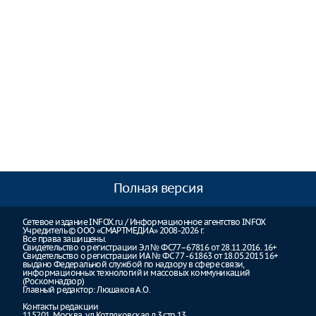
Полная версия
Сетевое издание INFOX.ru / Информационное агентство INFOX
Учредитель © ООО «СМАРТМЕДИА» 2008-2026 г.
Все права защищены.
Свидетельство о регистрации Эл № ФС77–67816 от 28.11.2016. 16+
Свидетельство о регистрации ИА № ФС 77 - 61863 от 18.05.2015 16+
выдано Федеральной службой по надзору в сфере связи,
информационных технологий и массовых коммуникаций
(Роскомнадзор)
Главный редактор: Люшаков А.О.
Контакты редакции
115201, Москва, ул.Котляковская д.3 стр.13