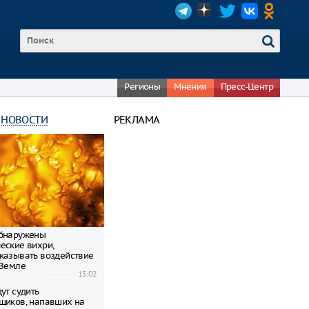
Регионы
Мнения
Пресс-Центр
 НОВОСТИ
РЕКЛАМА
обнаружены
еские вихри,
казывать воздействие
 Земле
15:02
ут судить
щиков, напавших на