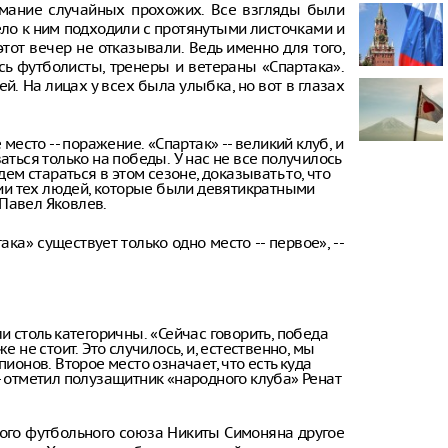
имание случайных прохожих. Все взгляды были
Самары из-з
удара
ело к ним подходили с протянутыми листочками и
тот вечер не отказывали. Ведь именно для того,
Горько пожа
ь футболисты, тренеры и ветераны «Спартака».
российского
. На лицах у всех была улыбка, но вот в глазах
хотят вернут
Роскачество
 место -- поражение. «Спартак» -- великий клуб, и
палочку в б
аться только на победы. У нас не все получилось
дем стараться в этом сезоне, доказывать то, что
В России пр
ии тех людей, которые были девятикратными
ряда китайс
Павел Яковлев.
ака» существует только одно место -- первое», --
и столь категоричны. «Сейчас говорить, победа
е не стоит. Это случилось, и, естественно, мы
пионов. Второе место означает, что есть куда
 -- отметил полузащитник «народного клуба» Ренат
ского футбольного союза Никиты Симоняна другое