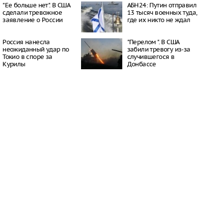
а угрозы ракетного
"Ее больше нет". В США
АБН24: Путин отправил
сделали тревожное
13 тысяч военных туда,
10:43
заявление о России
где их никто не ждал
лели: Отказавшиеся от
 гражданства словаки
Россия нанесла
"Перелом ". В США
ь паспорта
неожиданный удар по
забили тревогу из-за
09:44
Токио в споре за
случившегося в
 обнаружило кишечную
Курилы
Донбассе
ургерах пяти брендов
09:32
иостановили продажи
ких грузовиков
09:01