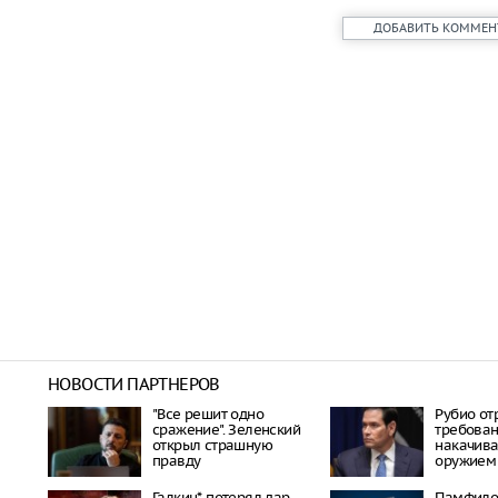
ДОБАВИТЬ КОММЕН
НОВОСТИ ПАРТНЕРОВ
"Все решит одно
Рубио от
сражение". Зеленский
требован
открыл страшную
накачива
правду
оружием
Галкин* потерял дар
Памфило