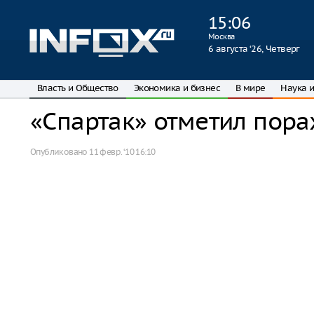
15
:
06
Москва
6 августа ‘26, Четверг
Власть и Общество
Экономика и бизнес
В мире
Наука и
«Спартак» отметил пор
Опубликовано
11 февр. ‘10 16:10