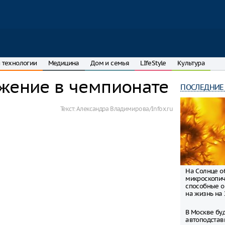
 технологии
Медицина
Дом и семья
LIfeStyle
Культура
ажение в чемпионате
ПОСЛЕДНИЕ
Текст:
Александра Владимирова/Infox.ru
На Солнце 
микроскопич
способные о
на жизнь на
В Москве буд
автоподстав