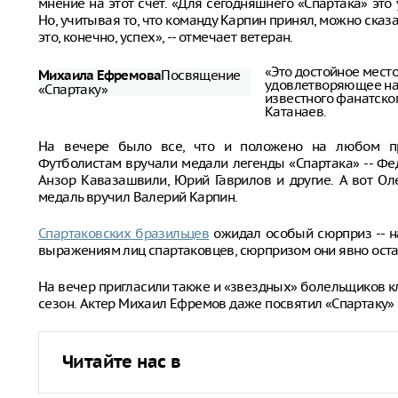
мнение на этот счет. «Для сегодняшнего «Спартака» это 
Но, учитывая то, что команду Карпин принял, можно сказат
это, конечно, успех», -- отмечает ветеран.
«Это достойное место
Посвящение
Михаила Ефремова
удовлетворяющее наш
«Спартаку»
известного фанатско
Катанаев.
На вечере было все, что и положено на любом пра
Футболистам вручали медали легенды «Спартака» -- Фед
Анзор Кавазашвили, Юрий Гаврилов и другие. А вот Оле
медаль вручил Валерий Карпин.
Спартаковских бразильцев
ожидал особый сюрприз -- н
выражениям лиц спартаковцев, сюрпризом они явно оста
На вечер пригласили также и «звездных» болельщиков 
сезон. Актер Михаил Ефремов даже посвятил «Спартаку»
Читайте нас в