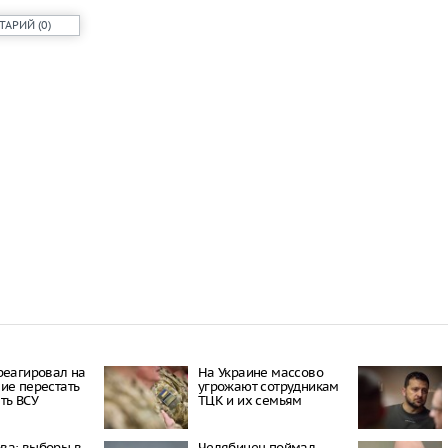
ТАРИЙ
(
0
)
реагировал на
На Украине массово
ие перестать
угрожают сотрудникам
ть ВСУ
ТЦК и их семьям
ва: выборы в
Челябинец поймал