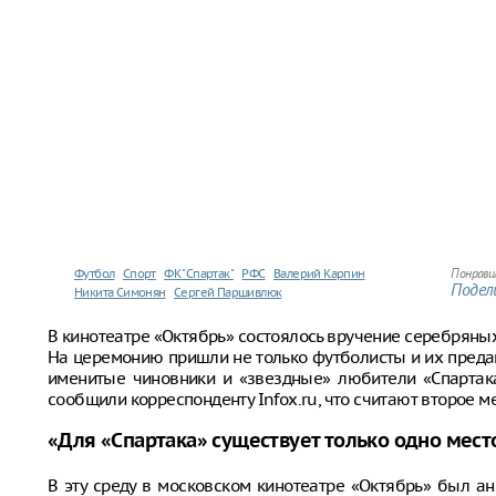
Футбол
Спорт
ФК "Спартак"
РФС
Валерий Карпин
Понрави
Подели
Никита Симонян
Сергей Паршивлюк
В кинотеатре «Октябрь» состоялось вручение серебряны
На церемонию пришли не только футболисты и их преда
именитые чиновники и «звездные» любители «Спартака
сообщили корреспонденту Infox.ru, что считают второе 
«Для «Спартака» существует только одно место
В эту среду в московском кинотеатре «Октябрь» был а