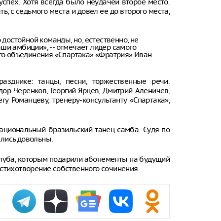
успех. Хотя всегда было неудачей второе место.
ь, с седьмого места и довел ее до второго места,
 достойной команды, но, естественно, не
и амбиции», -- отмечает лидер самого
го объединения «Спартака» «Фратрия» Иван
зднике: танцы, песни, торжественные речи.
ор Черенков, Георгий Ярцев, Дмитрий Аленичев,
гу Романцеву, тренеру-консультанту «Спартака»,
ациональный бразильский танец самба. Судя по
лись довольны.
клуба, которым подарили абонементы на будущий
 стихотворение собственного сочинения.