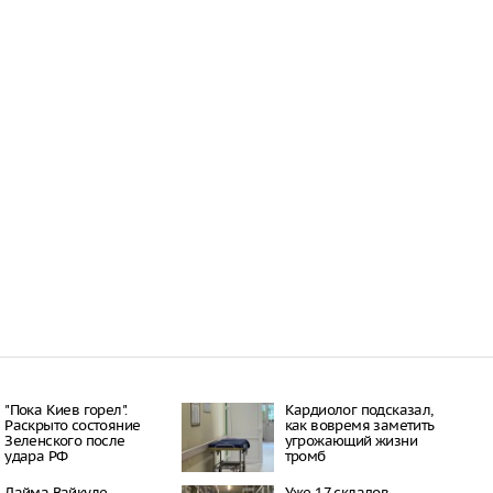
"Пока Киев горел".
Кардиолог подсказал,
Раскрыто состояние
как вовремя заметить
Зеленского после
угрожающий жизни
удара РФ
тромб
Лайма Вайкуле
Уже 17 складов