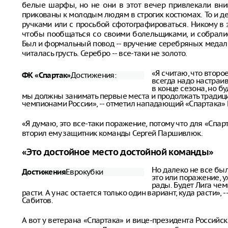
белые шарфы, но не они в этот вечер привлекали вн
прикованы к молодым людям в строгих костюмах. То и д
ручками или с просьбой сфотографироваться. Никому в э
чтобы пообщаться со своими болельщиками, и собралис
Был и формальный повод -- вручение серебряных медалей
читалась грусть. Серебро -- все-таки не золото.
«Я считаю, что второе
Достижения:
ФК «Спартак»
всегда надо настраив
в конце сезона, но бу
мы должны занимать первые места и продолжать традиц
чемпионами России», -- отметил нападающий «Спартака» 
«Я думаю, это все-таки поражение, потому что для «Спарт
вторил ему защитник команды Сергей Паршивлюк.
«Это достойное место достойной команды»
Но далеко не все был
Еврокубки
Достижения
это или поражение, уж
рады. Будет Лига чем
расти. А у нас остается только один вариант, куда расти»,
Сабитов.
А вот у ветерана «Спартака» и вице-президента Россий