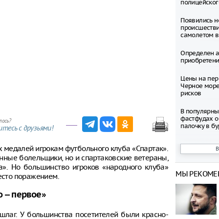
полицейског
Появились н
происшестви
самолетом в
Определен а
приобретени
Цены на пер
Черное море
рисков
В популярны
фастфудах 
лось?
палочку в б
тесь с друзьями!
Марат Хусну
х медалей игрокам футбольного клуба «Спартак».
предложение
нные болельщики, но и спартаковские ветераны,
железнодор
России к Ин
». Но большинство игроков «народного клуба»
МЫ РЕКОМЕ
место поражением.
Более 50% к
рамки бюдж
 -- первое»
ремонте
ншлаг. У большинства посетителей были красно-
Эвакуация п