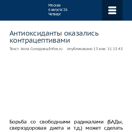
Навигация
Москва
6 августа ‘26
Четверг
Антиоксиданты оказались
контрацептивами
Текст:
Алла Солодова/Infox.ru
опубликовано
13 янв. ‘11 13:43
Борьба со свободными радикалами (БАДы,
сверхздоровая диета и т.д.) может сделать