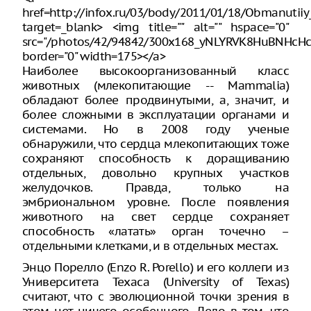
href=http://infox.ru/03/body/2011/01/18/Obmanutiiy
target=_blank> <img title="" alt="" hspace="0"
src="/photos/42/94842/300x168_yNLYRVK8HuBNHcHc
border="0" width=175></a>
Наиболее высокоорганизованный класс
животных (млекопитающие -- Mammalia)
обладают более продвинутыми, а, значит, и
более сложными в эксплуатации органами и
системами. Но в 2008 году ученые
обнаружили, что сердца млекопитающих тоже
сохраняют способность к доращиванию
отдельных, довольно крупных участков
желудочков. Правда, только на
эмбриональном уровне. После появления
животного на свет сердце сохраняет
способность «латать» орган точечно –
отдельными клетками, и в отдельных местах.
Энцо Порелло (Enzo R. Porello) и его коллеги из
Университета Техаса (University of Texas)
считают, что с эволюционной точки зрения в
этом нет ничего особенного. Дело в том, что