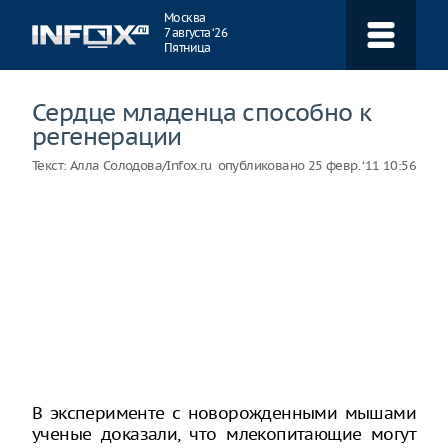
Навигация
Москва
7 августа ‘26
Пятница
Сердце младенца способно к
регенерации
Текст:
Алла Солодова/Infox.ru
опубликовано
25 февр. ‘11 10:56
В эксперименте с новорожденными мышами
ученые доказали, что млекопитающие могут