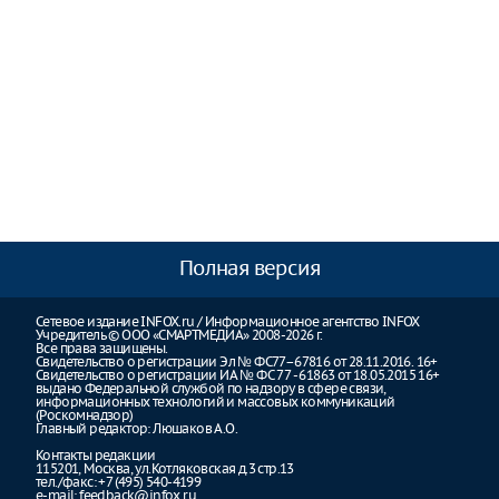
Полная версия
Сетевое издание INFOX.ru / Информационное агентство INFOX
Учредитель © ООО «СМАРТМЕДИА» 2008-2026 г.
Все права защищены.
Свидетельство о регистрации Эл № ФС77–67816 от 28.11.2016. 16+
Свидетельство о регистрации ИА № ФС 77 - 61863 от 18.05.2015 16+
выдано Федеральной службой по надзору в сфере связи,
информационных технологий и массовых коммуникаций
(Роскомнадзор)
Главный редактор: Люшаков А.О.
Контакты редакции
115201, Москва, ул.Котляковская д.3 стр.13
тел./факс: +7 (495) 540-4199
e-mail:
feedback@infox.ru