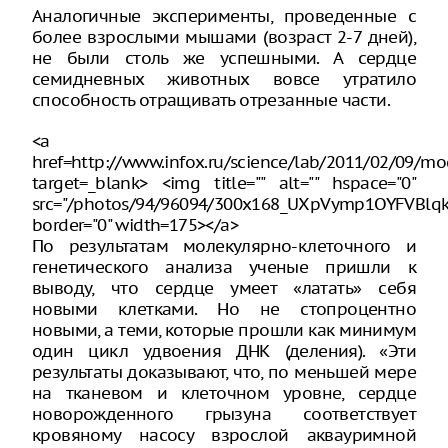
Аналогичные эксперименты, проведенные с
более взрослыми мышами (возраст 2-7 дней),
не были столь же успешными. А сердце
семидневных животных вовсе утратило
способность отращивать отрезанные части.
<a
href=http://www.infox.ru/science/lab/2011/02/09/mo
target=_blank> <img title="" alt="" hspace="0"
src="/photos/94/96094/300x168_UXpVymp1OYFVBlqk
border="0" width=175></a>
По результатам молекулярно-клеточного и
генетического анализа ученые пришли к
выводу, что сердце умеет «латать» себя
новыми клетками. Но не стопроцентно
новыми, а теми, которые прошли как минимум
один цикл удвоения ДНК (деления). «Эти
результаты доказывают, что, по меньшей мере
на тканевом и клеточном уровне, сердце
новорожденного грызуна соответствует
кровяному насосу взрослой аквауримной