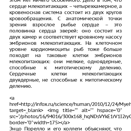
сердце млекопитающих – четырехкамерное, а
кровеносная система состоит из двух кругов
кровообращения. С анатомической точки
зрения взрослое рыбье сердце – это
половинка сердца зверей: оно состоит из
двух камер и соответствует кровяному насосу
эмбрионов млекопитающих. На клеточном
уровне кардиомиоциты рыб тоже больше
походят на таковые клетки эмбрионов
млекопитающих: они мелкие, одноядерные,
способные к митотическому делению.
Сердечные клетки млекопитающих
двуядерные, не способные к митотическому
делению.
<a
href=http://infox.ru/science/human/2010/12/24/Mye
target=_blank> <img title="" alt="" hspace="0"
src="/photos/16/94016/300x168_hqNDsVYkE1rV1I2ryC
border="0" width=175></a>
Энцо Порелло и его коллеги объясняют, что