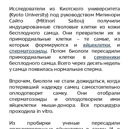
Исследователи из Киотского университета
(Kyoto University) под руководством Митинори
Сайто (Mitinori Saitou) получили
индуцированные стволовые клетки из кожи
бесплодного самца. Они превратили их в
примордиальные клетки – те самые, из
которых формируются и
яйцеклетки
, и
сперматозоиды
. Потом биологи пересадили
примордиальные клетки в
семенники
бесплодного самца. Всего через десять недель
у самца появилась нормальная сперма.
Впрочем, биологи не стали дожидаться, когда
потерявший надежду самец самостоятельно
оплодотворит самку. Они отобрали
сперматозоиды и оплодотворили ими
яйцеклетки мыши-донора. Вся процедура
проходила in vitro.
Из пробирки ученые пересадили
оплодотворенные яйцеклетки в самку. И, о