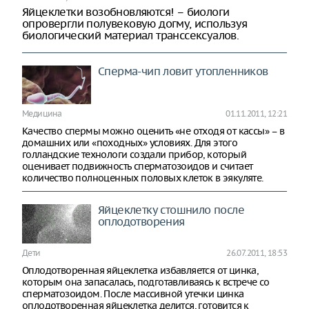
Яйцеклетки возобновляются! – биологи
опровергли полувековую догму, используя
биологический материал транссексуалов.
Сперма-чип ловит утопленников
Медицина
01.11.2011, 12:21
Качество спермы можно оценить «не отходя от кассы» – в
домашних или «походных» условиях. Для этого
голландские технологи создали прибор, который
оценивает подвижность сперматозоидов и считает
количество полноценных половых клеток в эякуляте.
Яйцеклетку стошнило после
оплодотворения
Дети
26.07.2011, 18:53
Оплодотворенная яйцеклетка избавляется от цинка,
которым она запасалась, подготавливаясь к встрече со
сперматозоидом. После массивной утечки цинка
оплодотворенная яйцеклетка делится, готовится к