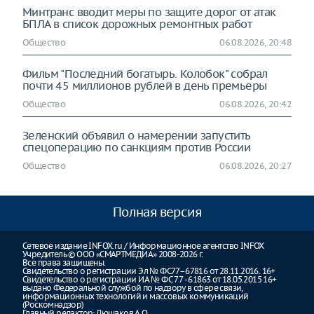
Минтранс вводит меры по защите дорог от атак
БПЛА в список дорожных ремонтных работ
Общество
06.08.2026, 20:48
Фильм "Последний богатырь. Колобок" собрал
почти 45 миллионов рублей в день премьеры
Общество
06.08.2026, 20:42
Зеленский объявил о намерении запустить
спецоперацию по санкциям против России
Общество
06.08.2026, 20:27
Полная версия
Сетевое издание INFOX.ru / Информационное агентство INFOX
Учредитель © ООО «СМАРТМЕДИА» 2008-2026 г.
Все права защищены.
Свидетельство о регистрации Эл № ФС77–67816 от 28.11.2016. 16+
Свидетельство о регистрации ИА № ФС 77 - 61863 от 18.05.2015 16+
выдано Федеральной службой по надзору в сфере связи,
информационных технологий и массовых коммуникаций
(Роскомнадзор)
Главный редактор: Люшаков А.О.