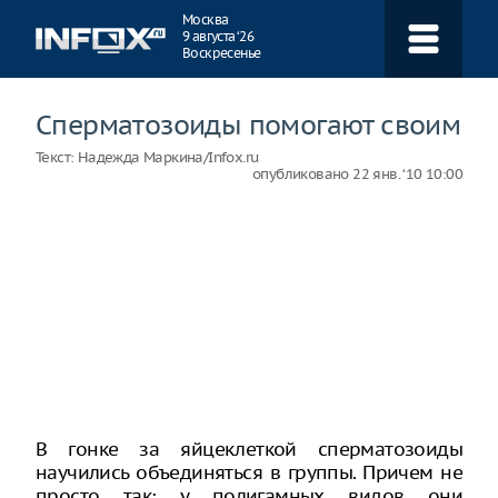
Навигация
Москва
9 августа ‘26
Воскресенье
Сперматозоиды помогают своим
Текст:
Надежда Маркина/Infox.ru
опубликовано
22 янв. ‘10 10:00
В гонке за яйцеклеткой сперматозоиды
научились объединяться в группы. Причем не
просто так: у полигамных видов они