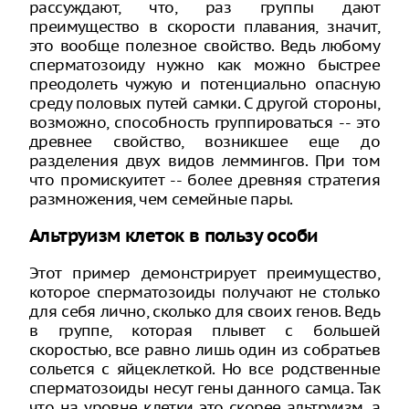
рассуждают, что, раз группы дают
преимущество в скорости плавания, значит,
это вообще полезное свойство. Ведь любому
сперматозоиду нужно как можно быстрее
преодолеть чужую и потенциально опасную
среду половых путей самки. С другой стороны,
возможно, способность группироваться -- это
древнее свойство, возникшее еще до
разделения двух видов леммингов. При том
что промискуитет -- более древняя стратегия
размножения, чем семейные пары.
Альтруизм клеток в пользу особи
Этот пример демонстрирует преимущество,
которое сперматозоиды получают не столько
для себя лично, сколько для своих генов. Ведь
в группе, которая плывет с большей
скоростью, все равно лишь один из собратьев
сольется с яйцеклеткой. Но все родственные
сперматозоиды несут гены данного самца. Так
что на уровне клетки это скорее альтруизм, а