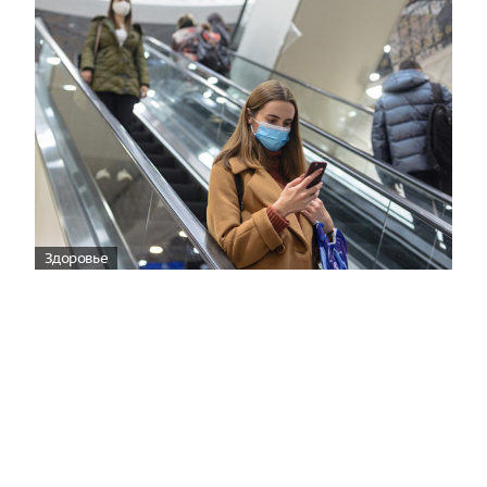
Здоровье
Вирусам вопреки: практическое
руководство по противовирусной
защите
08:00
Поздняя осень — время, когда «мелочи» решают
исход сезона.