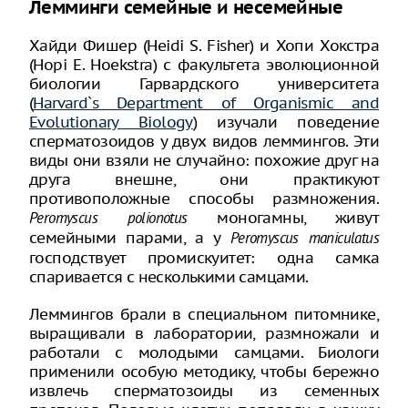
Лемминги семейные и несемейные
Хайди Фишер (Heidi S. Fisher) и Хопи Хокстра
(Hopi E. Hoekstra) с факультета эволюционной
биологии Гарвардского университета
(
Harvard`s Department of Organismic and
Evolutionary Biology
) изучали поведение
сперматозоидов у двух видов леммингов. Эти
виды они взяли не случайно: похожие друг на
друга внешне, они практикуют
противоположные способы размножения.
моногамны, живут
Peromyscus polionotus
семейными парами, а у
Peromyscus maniculatus
господствует промискуитет: одна самка
спаривается с несколькими самцами.
Леммингов брали в специальном питомнике,
выращивали в лаборатории, размножали и
работали с молодыми самцами. Биологи
применили особую методику, чтобы бережно
извлечь сперматозоиды из семенных