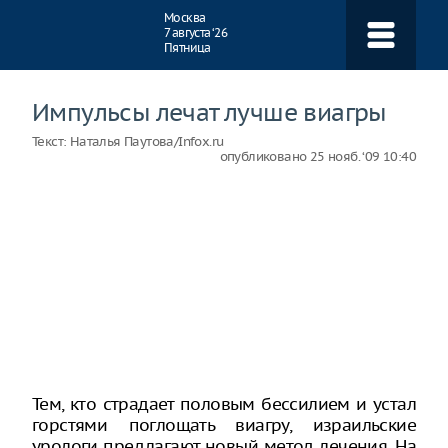
Навигация
Москва
7 августа ‘26
Пятница
Импульсы лечат лучше виагры
Текст:
Наталья Паутова/Infox.ru
опубликовано
25 нояб. ‘09 10:40
Тем, кто страдает половым бессилием и устал
горстями поглощать виагру, израильские
урологи предлагают новый метод лечения. На