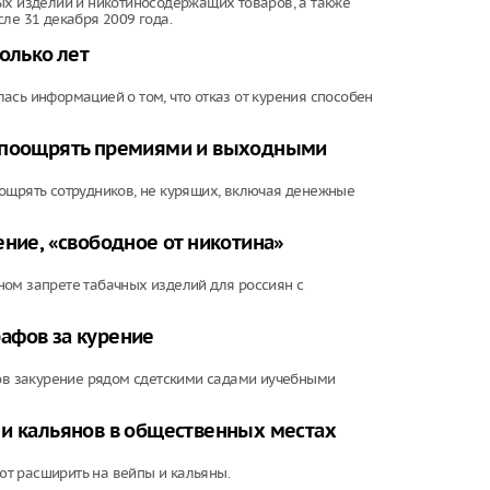
ых изделий и никотиносодержащих товаров, а также
ле 31 декабря 2009 года.
олько лет
ась информацией о том, что отказ от курения способен
т поощрять премиями и выходными
оощрять сотрудников, не курящих, включая денежные
ение, «свободное от никотина»
ном запрете табачных изделий для россиян с
афов за курение
в закурение рядом сдетскими садами иучебными
 и кальянов в общественных местах
т расширить на вейпы и кальяны.