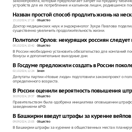
законопроекта, который предполагает запрет на продажу табачн
устройств для их потребления и кальянов лицам, родившимся пос
Назван простой способ продлить жизнь на неск
15.10.2024, 17:18
Общество
Доктор медицинских наук и эндокринолог Зухра Павлова поделил
существенно увеличить продолжительность жизни.
Политолог Орлов: некурящих россиян следуе
08.10.2024, 10:42
Общество
В России необходимо установить обязательство для компаний п
бонусы и дополнительные выходные дни.
В Госдуме предложили создать в России покол
02.10.2024, 12:24
Закон
Депутаты партии «Новые люди» подготовили законопроект о пол
определенного возраста.
В России оценили вероятность повышения штр
30.09.2024, 19:57
Общество
Правительством была одобрена инициатива оповышении штрафо
заведениями вРФ.
В Башкирии введут штрафы за курение вейпов
09.09.2024, 13:03
Общество
В Башкирии штрафы за курение в общественных местах планирую