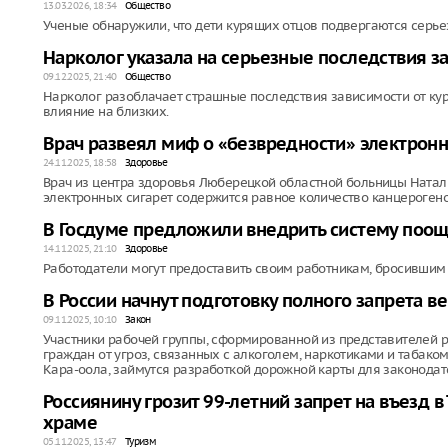
13.03.2026, 18:34
Общество
Ученые обнаружили, что дети курящих отцов подвергаются серье
Нарколог указала на серьезные последствия за
09.12.2025, 21:40
Общество
Нарколог разоблачает страшные последствия зависимости от ку
влияние на близких.
Врач развеял миф о «безвредности» электрон
24.11.2025, 18:58
Здоровье
Врач из центра здоровья Люберецкой областной больницы Наталь
электронных сигарет содержится равное количество канцерогенов
В Госдуме предложили внедрить систему поощ
14.11.2025, 21:10
Здоровье
Работодатели могут предоставить своим работникам, бросившим 
В России начнут подготовку полного запрета в
09.11.2025, 10:10
Закон
Участники рабочей группы, сформированной из представителей
граждан от угроз, связанных с алкоголем, наркотиками и табако
Кара-оола, займутся разработкой дорожной карты для законодате
Россиянину грозит 99-летний запрет на въезд 
храме
05.11.2025, 13:47
Туризм