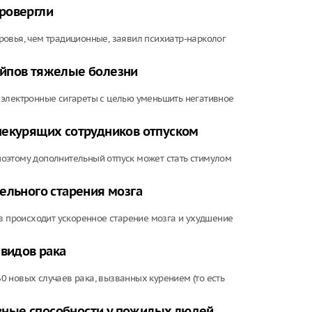
ровергли
ровья, чем традиционные, заявил психиатр-нарколог
ейпов тяжелые болезни
 электронные сигареты с целью уменьшить негативное
некурящих сотрудников отпуском
оэтому дополнительный отпуск может стать стимулом
ельного старения мозга
ов происходит ускоренное старение мозга и ухудшение
 видов рака
 новых случаев рака, вызванных курением (то есть
тивные способности у пожилых людей