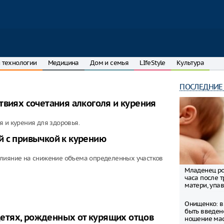
 технологии
Медицина
Дом и семья
LIfeStyle
Культура
ПОСЛЕДНИЕ
твиях сочетания алкоголя и курения
 и курения для здоровья.
й с привычкой к курению
влияние на снижение объема определенных участков
Младенец ро
часа после 
матери, упав
Онищенко: в
быть введен
етях, рожденных от курящих отцов
ношение ма