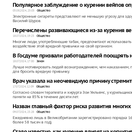
Популярное заблуждение о курении вейпов оп
05.08.2024, 23:03
Общество
Электронные сигареты представляют не меньшую угрозу для здо
Василий Шуров.
Перечислены развивающиеся из-за курения в
18.07.2024, 19:23
Общество
Многие люди, употребляющие табак, предпочитают использовать
воздействие этой вредной привычки на свой организм.
В Госдуме призвали работодателей поощрять 
18.07.2024, 17:00
Закон
Лучше мотивировать людей вознаграждением, чем наказанием, п
для бросить вредную привычку.
Врач указала на неочевидную причину стремит
17.07.2024, 12:09
Общество
Согласно словам терапевта и хирурга Зои Уильямс, у курильщик
памяти на 85% в течение десяти лет.
Назван главный фактор риска развития многих
09.07.2024, 23:28
Общество
Ежедневно лишь в Великобритании зарегистрировано порядка 160
более 58 тысяч в год).
Стало известно, как курение влияет на когни