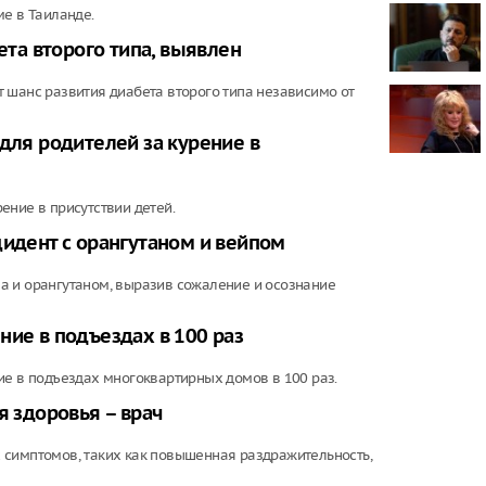
Вечеринка в
ме в Таиланде.
нового филь
пройдет в Р
та второго типа, выявлен
Предложили 
 шанс развития диабета второго типа независимо от
день из-за 
Метро Москв
для родителей за курение в
чудом света
зарубежного
ение в присутствии детей.
В Южно-Сах
подросток, 
цидент с орангутаном и вейпом
подъезде
а и орангутаном, выразив сожаление и осознание
ние в подъездах в 100 раз
ие в подъездах многоквартирных домов в 100 раз.
я здоровья – врач
 симптомов, таких как повышенная раздражительность,