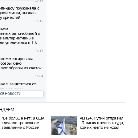
16:18
ити-шоу поужинала с
дной миски, вызвав
у зрителей
16:15
объем
анных автомобилей в
з альтернативные
ле увеличился в 1,6
16:13
окомментировала,
ссеры кино
ают образы из сказок
и
16:04
икам защититься от
еты агронома
16:01
ВСЕ НОВОСТИ
оводителя Popcorn
попова приговорили к
НДУЕМ
року в четыре года
15:57
"Ее больше нет". В США
АБН24: Путин отправил
ил, кому достанутся
сделали тревожное
13 тысяч военных туда,
лучае банкротства
заявление о России
где их никто не ждал
15:56