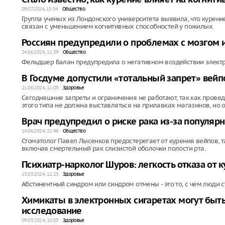
09.07.2024, 15:54
Общество
Группа ученых из Лондонского университета выявила, что курен
связан с уменьшением когнитивных способностей у пожилых.
Россиян предупредили о проблемах с мозгом и
24.06.2024, 11:59
Общество
Фельдшер Балан предупредила о негативном воздействии элект
В Госдуме допустили «тотальный запрет» вейпо
21.06.2024, 11:05
Здоровье
Сегодняшние запреты и ограничения не работают, так как пров
этого типа не должна выставляться на прилавках магазинов, но о
Врач предупредил о риске рака из-за популя
14.06.2024, 21:48
Общество
Стоматолог Павел Лысенков предостерегает от курения вейпов, т
включая смертельный рак слизистой оболочки полости рта.
Психиатр-нарколог Шуров: легкость отказа от 
15.05.2024, 12:25
Здоровье
Абстинентный синдром или синдром отмены - это то, с чем люди 
Химикаты в электронных сигаретах могут быт
исследование
09.05.2024, 10:05
Здоровье