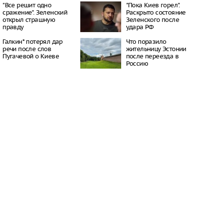
 честь премьеры
"Все решит одно
"Пока Киев горел".
ма о Человеке-пауке
сражение". Зеленский
Раскрыто состояние
оссии
открыл страшную
Зеленского после
15:51
правду
удара РФ
сократить рабочий
Галкин* потерял дар
Что поразило
необычной жары
речи после слов
жительницу Эстонии
15:47
Пугачевой о Киеве
после переезда в
ы стало восьмым
Россию
 по мнению
 политика
15:44
алинске пойман
напавший на девочку в
15:42