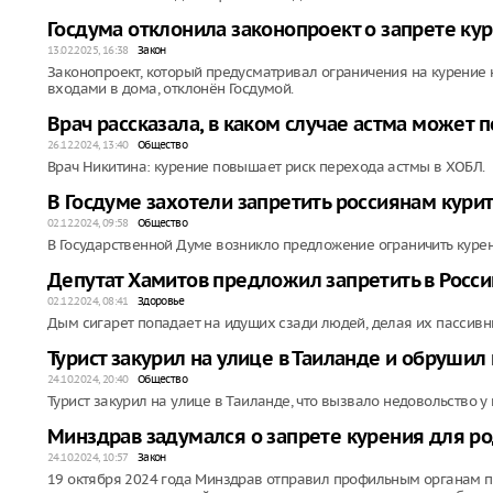
Госдума отклонила законопроект о запрете кур
13.02.2025, 16:38
Закон
Законопроект, который предусматривал ограничения на курение 
входами в дома, отклонён Госдумой.
Врач рассказала, в каком случае астма может 
26.12.2024, 13:40
Общество
Врач Никитина: курение повышает риск перехода астмы в ХОБЛ.
В Госдуме захотели запретить россиянам курит
02.12.2024, 09:58
Общество
В Государственной Думе возникло предложение ограничить куре
Депутат Хамитов предложил запретить в Росси
02.12.2024, 08:41
Здоровье
Дым сигарет попадает на идущих сзади людей, делая их пассив
Турист закурил на улице в Таиланде и обрушил
24.10.2024, 20:40
Общество
Турист закурил на улице в Таиланде, что вызвало недовольство 
Минздрав задумался о запрете курения для р
24.10.2024, 10:57
Закон
19 октября 2024 года Минздрав отправил профильным органам п