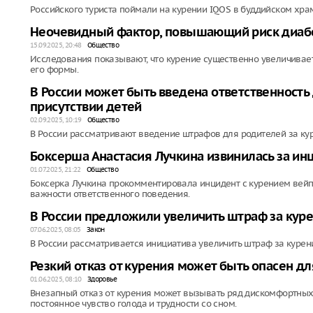
Российского туриста поймали на курении IQOS в буддийском хра
Неочевидный фактор, повышающий риск диабе
15.09.2025, 20:48
Общество
Исследования показывают, что курение существенно увеличивает
его формы.
В России может быть введена ответственность 
присутствии детей
02.09.2025, 10:19
Общество
В России рассматривают введение штрафов для родителей за кур
Боксерша Анастасия Лучкина извинилась за ин
01.07.2025, 21:22
Общество
Боксерка Лучкина прокомментировала инцидент с курением вейп
важности ответственного поведения.
В России предложили увеличить штраф за куре
07.06.2025, 08:05
Закон
В России рассматривается инициатива увеличить штраф за курен
Резкий отказ от курения может быть опасен дл
01.06.2025, 08:10
Здоровье
Внезапный отказ от курения может вызывать ряд дискомфортных
постоянное чувство голода и трудности со сном.