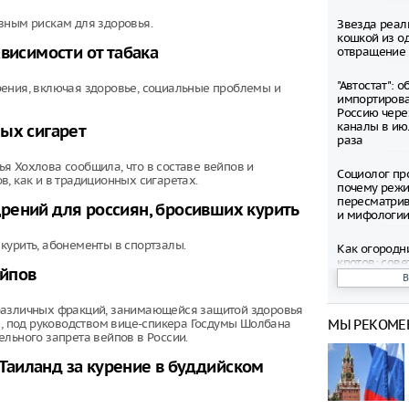
зным рискам для здоровья.
Звезда реал
кошкой из о
висимости от табака
отвращение 
"Автостат": 
рения, включая здоровье, социальные проблемы и
импортиров
Россию чере
каналы в ию
ных сигарет
раза
я Хохлова сообщила, что в составе вейпов и
Социолог пр
, как и в традиционных сигаретах.
почему режи
пересматрив
рений для россиян, бросивших курить
и мифологи
курить, абонементы в спортзалы.
Как огородн
кротов: сов
ейпов
Бывшего рук
 различных фракций, занимающейся защитой здоровья
Books Прото
м, под руководством вице-спикера Госдумы Шолбана
МЫ РЕКОМЕ
условному с
льного запрета вейпов в России.
Юрист поясн
в Таиланд за курение в буддийском
средства в с
продавца