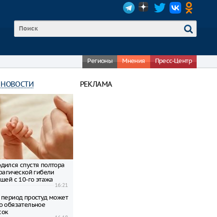
Регионы
Мнения
Пресс-Центр
 НОВОСТИ
РЕКЛАМА
дился спустя полтора
трагической гибели
шей с 10-го этажа
16:21
 период простуд может
о обязательное
сок