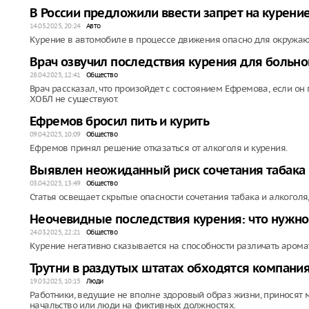
В России предложили ввести запрет на курение
14.05.2025, 20:24
Авто
Курение в автомобиле в процессе движения опасно для окружаю
Врач озвучил последствия курения для больн
28.04.2025, 12:41
Общество
Врач рассказал, что произойдет с состоянием Ефремова, если он 
ХОБЛ не существуют.
Ефремов бросил пить и курить
09.04.2025, 10:09
Общество
Ефремов принял решение отказаться от алкоголя и курения.
Выявлен неожиданный риск сочетания табака 
03.04.2025, 13:49
Общество
Статья освещает скрытые опасности сочетания табака и алкоголя
Неочевидные последствия курения: что нужно
24.03.2025, 22:21
Общество
Курение негативно сказывается на способности различать арома
Трутни в раздутых штатах обходятся компани
19.03.2025, 10:15
Люди
Работники, ведущие не вполне здоровый образ жизни, приносят
начальство или люди на фиктивных должностях.