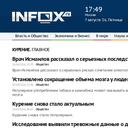
17
:
49
Москва
7 августа ‘26, Пятница
Власть и Общество
Экономика и бизнес
В мире
Наука и
ГЛАВНОЕ
КУРЕНИЕ.
Врач Исмаилов рассказал о серьезных последс
16.06.2026, 23:53
Общество
Врач Исмаилов рассказал о серьезных рисках сочетания алкоголя
Установлено сокращение объема мозга у люде
03.04.2026, 22:46
Общество
Регулярное употребление табака и каннабиса может оказывать 
мозга.
Курение снова стало актуальным
24.03.2026, 00:07
Общество
Курение снова стало популярным.
Исследования выявили тревожные данные о д