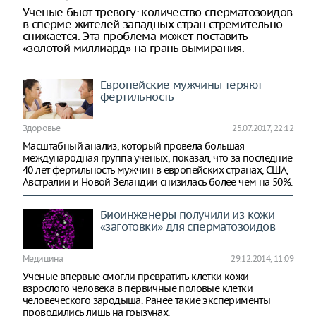
Ученые бьют тревогу: количество сперматозоидов
в сперме жителей западных стран стремительно
снижается. Эта проблема может поставить
«золотой миллиард» на грань вымирания.
Европейские мужчины теряют
фертильность
Здоровье
25.07.2017, 22:12
Масштабный анализ, который провела большая
международная группа ученых, показал, что за последние
40 лет фертильность мужчин в европейских странах, США,
Австралии и Новой Зеландии снизилась более чем на 50%.
Биоинженеры получили из кожи
«заготовки» для сперматозоидов
Медицина
29.12.2014, 11:09
Ученые впервые смогли превратить клетки кожи
взрослого человека в первичные половые клетки
человеческого зародыша. Ранее такие эксперименты
проводились лишь на грызунах.