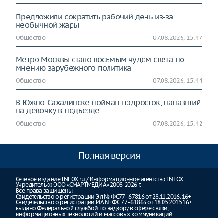
Предложили сократить рабочий день из-за
необычной жары
Общество
07.08.2026, 15:47
Метро Москвы стало восьмым чудом света по
мнению зарубежного политика
Общество
07.08.2026, 15:44
В Южно-Сахалинске пойман подросток, напавший
на девочку в подъезде
Общество
07.08.2026, 15:42
Полная версия
Сетевое издание INFOX.ru / Информационное агентство INFOX
Учредитель © ООО «СМАРТМЕДИА» 2008-2026 г.
Все права защищены.
Свидетельство о регистрации Эл № ФС77–67816 от 28.11.2016. 16+
Свидетельство о регистрации ИА № ФС 77 - 61863 от 18.05.2015 16+
выдано Федеральной службой по надзору в сфере связи,
информационных технологий и массовых коммуникаций